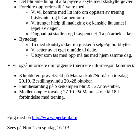
Det blir anledning til å få prøve å skyte med skiskyttergevær
Foreldre oppfordres til å være med.
Vi vil komme med litt info om oppstart av trening
høst/vinter og litt annen info
Vi trenger hjelp til matlaging og kanskje litt annet i
løpet av dagen.
Dugnad på stadion og i løypenettet. Ta på arbeidsklær.
Byttedag:
Ta med skiutstyr/klær du ønsker å selge/gi bort/bytte.
Vi setter av et eget område til dette.
Utstyr som tas med opp må tas med hjem samme dag.
Vi vil også informere om følgende (nærmere informasjon kommer):
Klubbklær: prøvekveld på Maura skole/Nordåsen torsdag
20.10. Bestillingsvindu 20.-28.oktober.
Familiesamling på Skeikampen blir 25.-27.november.
Medlemsmøte: torsdag 27.10. På Maura skole kl.18 i
forbindelse med trening.
Følg med på
http://www.bjerke-il.no/
Sees på Nordåsen søndag 16.10!