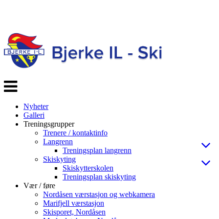
Veksle
navigasjon
Nyheter
Galleri
Treningsgrupper
Trenere / kontaktinfo
Langrenn
Treningsplan langrenn
Skiskyting
Skiskytterskolen
Treningsplan skiskyting
Vær / føre
Nordåsen værstasjon og webkamera
Marifjell værstasjon
Skisporet, Nordåsen