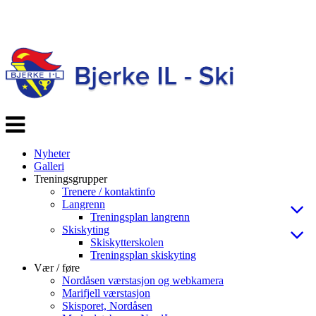
Veksle
navigasjon
Nyheter
Galleri
Treningsgrupper
Trenere / kontaktinfo
Langrenn
Treningsplan langrenn
Skiskyting
Skiskytterskolen
Treningsplan skiskyting
Vær / føre
Nordåsen værstasjon og webkamera
Marifjell værstasjon
Skisporet, Nordåsen