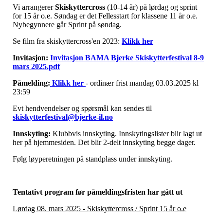
Vi arrangerer
Skiskyttercross
(10-14 år) på lørdag og sprint
for 15 år o.e. Søndag er det Fellesstart for klassene 11 år o.e.
Nybegynnere går Sprint på søndag.
Se film fra skiskyttercross'en 2023:
Klikk her
Invitasjon:
Invitasjon BAMA Bjerke Skiskytterfestival 8-9
mars 2025.pdf
Påmelding:
Klikk her
- ordinær frist mandag 03.03.2025 kl
23:59
Evt hendvendelser og spørsmål kan sendes til
skiskytterfestival@bjerke-il.no
Innskyting:
Klubbvis innskyting. Innskytingslister blir lagt ut
her på hjemmesiden. Det blir 2-delt innskyting begge dager.
Følg løyperetningen på standplass under innskyting.
Tentativt program før påmeldingsfristen har gått ut
Lørdag 08. mars 2025 - Skiskyttercross / Sprint 15 år o.e