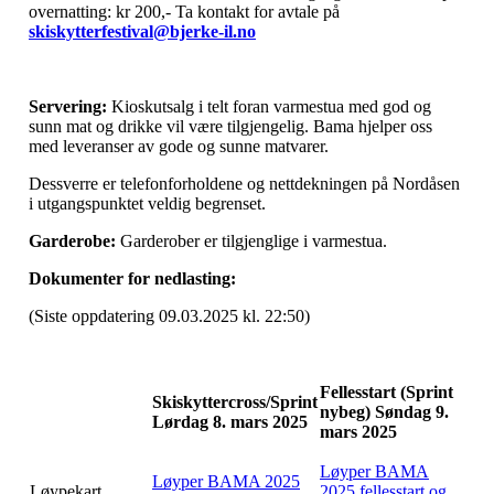
overnatting: kr 200,- Ta kontakt for avtale på
skiskytterfestival@bjerke-il.no
Servering:
Kioskutsalg i telt foran varmestua med god og
sunn mat og drikke vil være tilgjengelig. Bama hjelper oss
med leveranser av gode og sunne matvarer.
Dessverre er telefonforholdene og nettdekningen på Nordåsen
i utgangspunktet veldig begrenset.
Garderobe:
Garderober er tilgjenglige i varmestua.
Dokumenter for nedlasting:
(Siste oppdatering 09.03.2025 kl. 22:50)
Fellesstart (Sprint
Skiskyttercross/Sprint
nybeg) Søndag 9.
Lørdag 8. mars 2025
mars 2025
Løyper BAMA
Løyper BAMA 2025
Løypekart
2025 fellesstart og