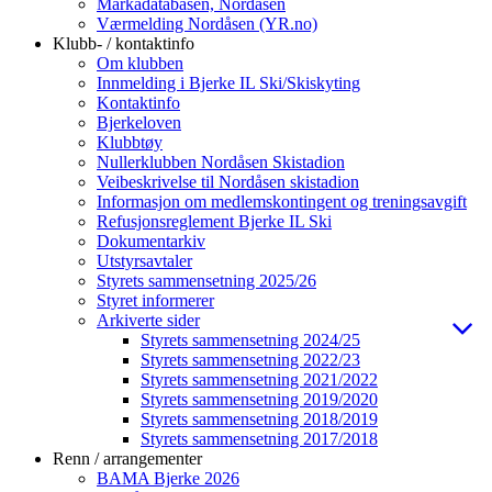
Markadatabasen, Nordåsen
Værmelding Nordåsen (YR.no)
Klubb- / kontaktinfo
Om klubben
Innmelding i Bjerke IL Ski/Skiskyting
Kontaktinfo
Bjerkeloven
Klubbtøy
Nullerklubben Nordåsen Skistadion
Veibeskrivelse til Nordåsen skistadion
Informasjon om medlemskontingent og treningsavgift
Refusjonsreglement Bjerke IL Ski
Dokumentarkiv
Utstyrsavtaler
Styrets sammensetning 2025/26
Styret informerer
Arkiverte sider
Styrets sammensetning 2024/25
Styrets sammensetning 2022/23
Styrets sammensetning 2021/2022
Styrets sammensetning 2019/2020
Styrets sammensetning 2018/2019
Styrets sammensetning 2017/2018
Renn / arrangementer
BAMA Bjerke 2026