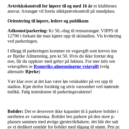
Avtrekkskontroll for løpere til og med 16 år
er klubbenes
ansvar. Arrangør vil foreta stikkprøvekontroll på standplass.
Orientering til løpere, ledere og publikum
Adkomst/parkering:
Kr 50,-/dag til rennarrangør. VIPPS til
12790 i forkant før man kjører opp til skistadion. Vis kvittering
ved parkeringen.
I tillegg til parkeringen kommer en vegavgift som kreves inn
av Bjerke Allmenning, pris kr 50. Hvis du ikke foretar deg
noe, får du oppkrav med gebyr på faktura. For mer info om
veiavgiften se
Romeriks-almenningene veiavgift
(velg
alternativ
Bjerke
)
Vær klar over at det kan være løs veiskulder på vei opp til
stadion. Kjør derfor forsiktig og utvis varsomhet ved møtende
trafikk. Følg instruksene til parkeringsvaktene!
Bobiler:
Det er dessverre ikke kapasitet til å parkere bobiler i
nærheten av varmestua. Bobiler bes parkere på den store p-
plassen sammen med øvrige gjester/deltakere, det blir der satt
av et dedikert område for bobiler med tilgang til strøm. Pris pr.