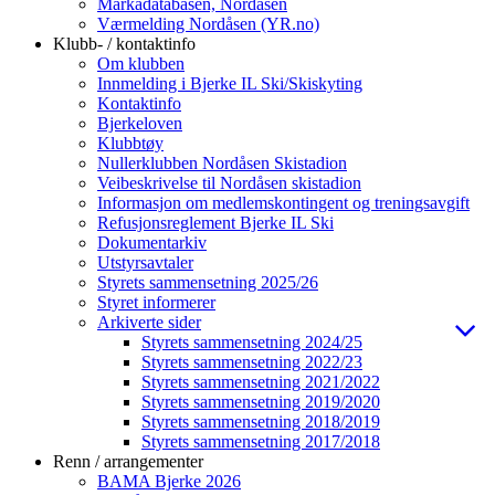
Markadatabasen, Nordåsen
Værmelding Nordåsen (YR.no)
Klubb- / kontaktinfo
Om klubben
Innmelding i Bjerke IL Ski/Skiskyting
Kontaktinfo
Bjerkeloven
Klubbtøy
Nullerklubben Nordåsen Skistadion
Veibeskrivelse til Nordåsen skistadion
Informasjon om medlemskontingent og treningsavgift
Refusjonsreglement Bjerke IL Ski
Dokumentarkiv
Utstyrsavtaler
Styrets sammensetning 2025/26
Styret informerer
Arkiverte sider
Styrets sammensetning 2024/25
Styrets sammensetning 2022/23
Styrets sammensetning 2021/2022
Styrets sammensetning 2019/2020
Styrets sammensetning 2018/2019
Styrets sammensetning 2017/2018
Renn / arrangementer
BAMA Bjerke 2026