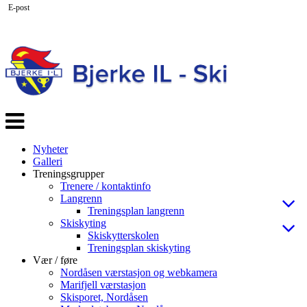
E-post
Veksle
navigasjon
Nyheter
Galleri
Treningsgrupper
Trenere / kontaktinfo
Langrenn
Treningsplan langrenn
Skiskyting
Skiskytterskolen
Treningsplan skiskyting
Vær / føre
Nordåsen værstasjon og webkamera
Marifjell værstasjon
Skisporet, Nordåsen