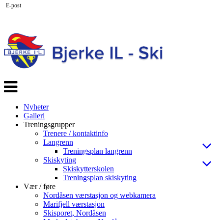
E-post
Veksle
navigasjon
Nyheter
Galleri
Treningsgrupper
Trenere / kontaktinfo
Langrenn
Treningsplan langrenn
Skiskyting
Skiskytterskolen
Treningsplan skiskyting
Vær / føre
Nordåsen værstasjon og webkamera
Marifjell værstasjon
Skisporet, Nordåsen