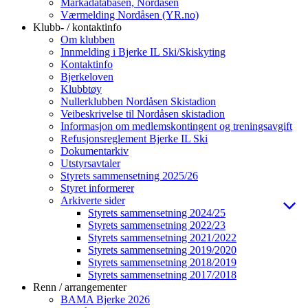
Markadatabasen, Nordåsen
Værmelding Nordåsen (YR.no)
Klubb- / kontaktinfo
Om klubben
Innmelding i Bjerke IL Ski/Skiskyting
Kontaktinfo
Bjerkeloven
Klubbtøy
Nullerklubben Nordåsen Skistadion
Veibeskrivelse til Nordåsen skistadion
Informasjon om medlemskontingent og treningsavgift
Refusjonsreglement Bjerke IL Ski
Dokumentarkiv
Utstyrsavtaler
Styrets sammensetning 2025/26
Styret informerer
Arkiverte sider
Styrets sammensetning 2024/25
Styrets sammensetning 2022/23
Styrets sammensetning 2021/2022
Styrets sammensetning 2019/2020
Styrets sammensetning 2018/2019
Styrets sammensetning 2017/2018
Renn / arrangementer
BAMA Bjerke 2026