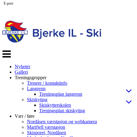
E-post
Veksle
navigasjon
Nyheter
Galleri
Treningsgrupper
Trenere / kontaktinfo
Langrenn
Treningsplan langrenn
Skiskyting
Skiskytterskolen
Treningsplan skiskyting
Vær / føre
Nordåsen værstasjon og webkamera
Marifjell værstasjon
Skisporet, Nordåsen