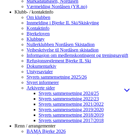
Markadatabasen, Nordåsen
Værmelding Nordåsen (YR.no)
Klubb- / kontaktinfo
Om klubben
Innmelding i Bjerke IL Ski/Skiskyting
Kontaktinfo
Bjerkeloven
Klubbtøy
Nullerklubben Nordåsen Skistadion
Veibeskrivelse til Nordåsen skistadion
Informasjon om medlemskontingent og treningsavgift
Refusjonsreglement Bjerke IL Ski
Dokumentarkiv
Utstyrsavtaler
Styrets sammensetning 2025/26
Styret informerer
Arkiverte sider
Styrets sammensetning 2024/25
Styrets sammensetning 2022/23
Styrets sammensetning 2021/2022
Styrets sammensetning 2019/2020
Styrets sammensetning 2018/2019
Styrets sammensetning 2017/2018
Renn / arrangementer
BAMA Bjerke 2026