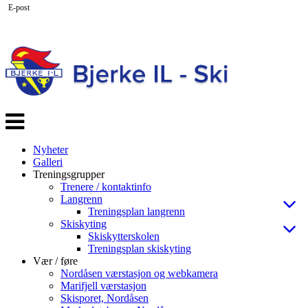
E-post
Veksle
navigasjon
Nyheter
Galleri
Treningsgrupper
Trenere / kontaktinfo
Langrenn
Treningsplan langrenn
Skiskyting
Skiskytterskolen
Treningsplan skiskyting
Vær / føre
Nordåsen værstasjon og webkamera
Marifjell værstasjon
Skisporet, Nordåsen