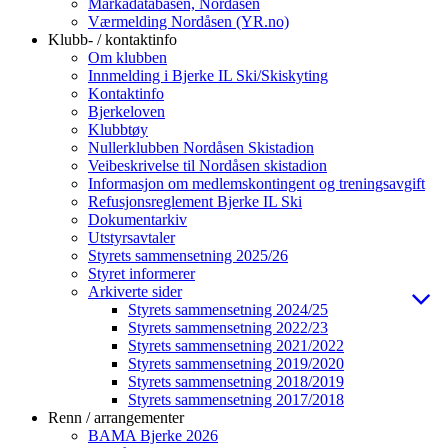
Markadatabasen, Nordåsen
Værmelding Nordåsen (YR.no)
Klubb- / kontaktinfo
Om klubben
Innmelding i Bjerke IL Ski/Skiskyting
Kontaktinfo
Bjerkeloven
Klubbtøy
Nullerklubben Nordåsen Skistadion
Veibeskrivelse til Nordåsen skistadion
Informasjon om medlemskontingent og treningsavgift
Refusjonsreglement Bjerke IL Ski
Dokumentarkiv
Utstyrsavtaler
Styrets sammensetning 2025/26
Styret informerer
Arkiverte sider
Styrets sammensetning 2024/25
Styrets sammensetning 2022/23
Styrets sammensetning 2021/2022
Styrets sammensetning 2019/2020
Styrets sammensetning 2018/2019
Styrets sammensetning 2017/2018
Renn / arrangementer
BAMA Bjerke 2026