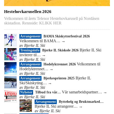
Hestehovkarusellen 2026
Velkommen til årets Telenor Hestehovkarusell på Nordåsen
skistadion. Rennside: KLIKK HER
Arrangement
BAMA Skiskytterfestival 2026
Velkommen til BAMA…
→
av
Bjerke IL Ski
Bjerke IL Ski
Treningsinfo
Bjerke IL Skiskole 2026
inviterer til…
→
av
Bjerke IL Ski
Velkommen til
Arrangement
Hodelyktrennet 2026
Hodelyktrennet…
→
av
Bjerke IL Ski
Bjerke IL
Arrangement
Bjerkesprinten 2025
Ski/Skiskyting…
→
av
Bjerke IL Ski
Vår samarbeidspartner…
→
Nyheter
Tilbud fra vår…
av
Bjerke IL Ski
Arrangement
Byttehelg og Bruktmarked…
Bjerke IL Ski arrangerer…
→
av
Bjerke IL Ski