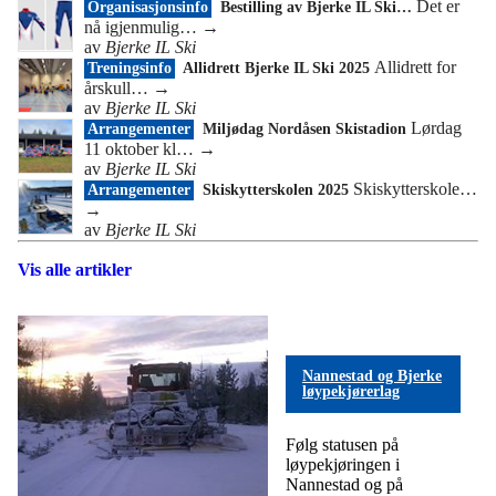
Det er
Organisasjonsinfo
Bestilling av Bjerke IL Ski…
nå igjenmulig…
→
av
Bjerke IL Ski
Allidrett for
Treningsinfo
Allidrett Bjerke IL Ski 2025
årskull…
→
av
Bjerke IL Ski
Lørdag
Arrangementer
Miljødag Nordåsen Skistadion
11 oktober kl…
→
av
Bjerke IL Ski
Skiskytterskole…
Arrangementer
Skiskytterskolen 2025
→
av
Bjerke IL Ski
Vis alle artikler
Nannestad og Bjerke
løypekjørerlag
Følg statusen på
løypekjøringen i
Nannestad og på