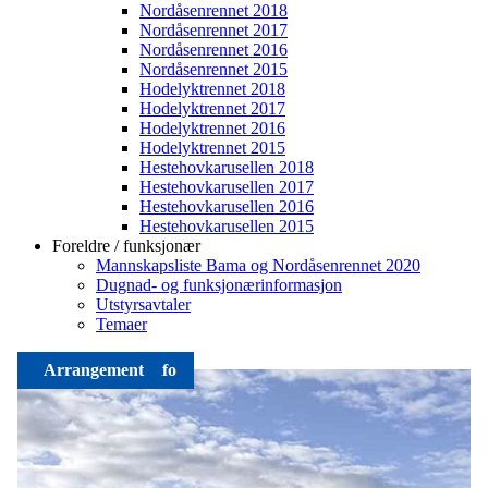
Nordåsenrennet 2018
Nordåsenrennet 2017
Nordåsenrennet 2016
Nordåsenrennet 2015
Hodelyktrennet 2018
Hodelyktrennet 2017
Hodelyktrennet 2016
Hodelyktrennet 2015
Hestehovkarusellen 2018
Hestehovkarusellen 2017
Hestehovkarusellen 2016
Hestehovkarusellen 2015
Foreldre / funksjonær
Mannskapsliste Bama og Nordåsenrennet 2020
Dugnad- og funksjonærinformasjon
Utstyrsavtaler
Temaer
Arrangementer
Arrangement
Organisasjonsinfo
Arrangement