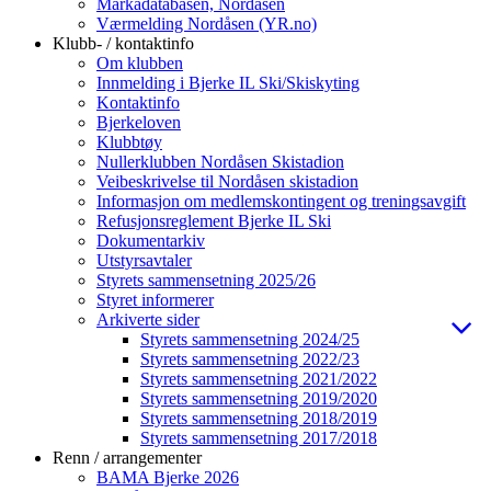
Markadatabasen, Nordåsen
Værmelding Nordåsen (YR.no)
Klubb- / kontaktinfo
Om klubben
Innmelding i Bjerke IL Ski/Skiskyting
Kontaktinfo
Bjerkeloven
Klubbtøy
Nullerklubben Nordåsen Skistadion
Veibeskrivelse til Nordåsen skistadion
Informasjon om medlemskontingent og treningsavgift
Refusjonsreglement Bjerke IL Ski
Dokumentarkiv
Utstyrsavtaler
Styrets sammensetning 2025/26
Styret informerer
Arkiverte sider
Styrets sammensetning 2024/25
Styrets sammensetning 2022/23
Styrets sammensetning 2021/2022
Styrets sammensetning 2019/2020
Styrets sammensetning 2018/2019
Styrets sammensetning 2017/2018
Renn / arrangementer
BAMA Bjerke 2026