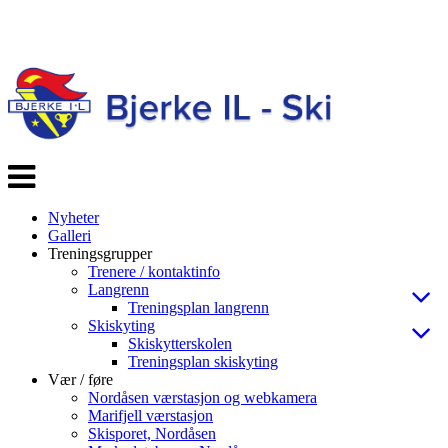
Veksle
navigasjon
Nyheter
Galleri
Treningsgrupper
Trenere / kontaktinfo
Langrenn
Treningsplan langrenn
Skiskyting
Skiskytterskolen
Treningsplan skiskyting
Vær / føre
Nordåsen værstasjon og webkamera
Marifjell værstasjon
Skisporet, Nordåsen