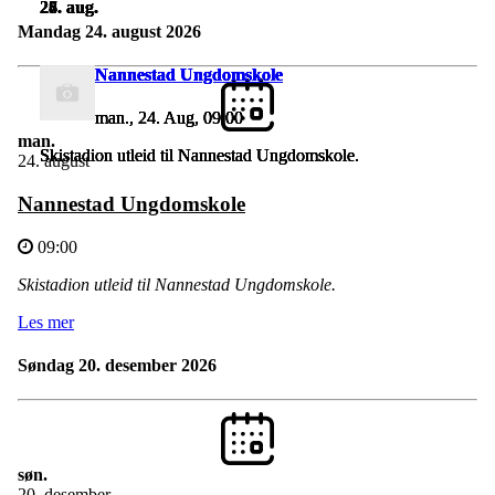
24. aug.
25. aug.
26. aug.
27. aug.
28. aug.
mandag 24. august 2026
Nannestad Ungdomskole
Nannestad Ungdomskole
Nannestad Ungdomskole
Nannestad Ungdomskole
Nannestad Ungdomskole
man., 24. Aug, 09:00
man., 24. Aug, 09:00
man., 24. Aug, 09:00
man., 24. Aug, 09:00
man., 24. Aug, 09:00
man.
Skistadion utleid til Nannestad Ungdomskole.
Skistadion utleid til Nannestad Ungdomskole.
Skistadion utleid til Nannestad Ungdomskole.
Skistadion utleid til Nannestad Ungdomskole.
Skistadion utleid til Nannestad Ungdomskole.
24. august
Nannestad Ungdomskole
09:00
Skistadion utleid til Nannestad Ungdomskole.
Les mer
søndag 20. desember 2026
søn.
20. desember