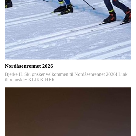
Nordåsenrennet 2026
Bjerke IL Ski ønsker velkommen til Nordåsenrennet 2026! Link
til rennside: KLIKK HER