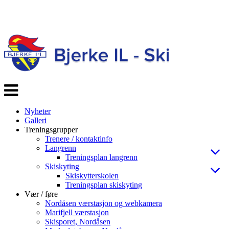
Veksle
navigasjon
Nyheter
Galleri
Treningsgrupper
Trenere / kontaktinfo
Langrenn
Treningsplan langrenn
Skiskyting
Skiskytterskolen
Treningsplan skiskyting
Vær / føre
Nordåsen værstasjon og webkamera
Marifjell værstasjon
Skisporet, Nordåsen