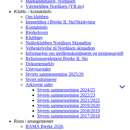
Markadatabasen, Nordåsen
Værmelding Nordåsen (YR.no)
Klubb- / kontaktinfo
Om klubben
Innmelding i Bjerke IL Ski/Skiskyting
Kontaktinfo
Bjerkeloven
Klubbtøy
Nullerklubben Nordåsen Skistadion
Veibeskrivelse til Nordåsen skistadion
Informasjon om medlemskontingent og treningsavgift
Refusjonsreglement Bjerke IL Ski
Dokumentarkiv
Utstyrsavtaler
Styrets sammensetning 2025/26
Styret informerer
Arkiverte sider
Styrets sammensetning 2024/25
Styrets sammensetning 2022/23
Styrets sammensetning 2021/2022
Styrets sammensetning 2019/2020
Styrets sammensetning 2018/2019
Styrets sammensetning 2017/2018
Renn / arrangementer
BAMA Bjerke 2026