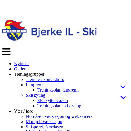
Veksle
navigasjon
Nyheter
Galleri
Treningsgrupper
Trenere / kontaktinfo
Langrenn
Treningsplan langrenn
Skiskyting
Skiskytterskolen
Treningsplan skiskyting
Vær / føre
Nordåsen værstasjon og webkamera
Marifjell værstasjon
Skisporet, Nordåsen