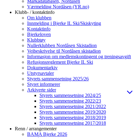
Markadatabasen, Nordåsen
Værmelding Nordåsen (YR.no)
Klubb- / kontaktinfo
Om klubben
Innmelding i Bjerke IL Ski/Skiskyting
Kontaktinfo
Bjerkeloven
Klubbtøy
Nullerklubben Nordåsen Skistadion
Veibeskrivelse til Nordåsen skistadion
Informasjon om medlemskontingent og treningsavgift
Refusjonsreglement Bjerke IL Ski
Dokumentarkiv
Utstyrsavtaler
Styrets sammensetning 2025/26
Styret informerer
Arkiverte sider
Styrets sammensetning 2024/25
Styrets sammensetning 2022/23
Styrets sammensetning 2021/2022
Styrets sammensetning 2019/2020
Styrets sammensetning 2018/2019
Styrets sammensetning 2017/2018
Renn / arrangementer
BAMA Bjerke 2026