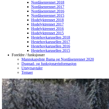
Nordåsenrennet 2018
Nordåsenrennet 2017
Nordåsenrennet 2016
Nordåsenrennet 2015
Hodelyktrennet 2018
Hodelyktrennet 2017
Hodelyktrennet 2016
Hodelyktrennet 2015
Hestehovkarusellen 2018
Hestehovkarusellen 2017
Hestehovkarusellen 2016
Hestehovkarusellen 2015
Foreldre / funksjonær
Mannskapsliste Bama og Nordåsenrennet 2020
Dugnad- og funksjonærinformasjon
Utstyrsavtaler
Temaer