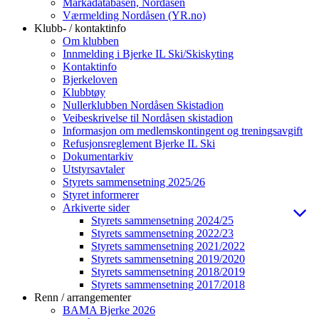
Markadatabasen, Nordåsen
Værmelding Nordåsen (YR.no)
Klubb- / kontaktinfo
Om klubben
Innmelding i Bjerke IL Ski/Skiskyting
Kontaktinfo
Bjerkeloven
Klubbtøy
Nullerklubben Nordåsen Skistadion
Veibeskrivelse til Nordåsen skistadion
Informasjon om medlemskontingent og treningsavgift
Refusjonsreglement Bjerke IL Ski
Dokumentarkiv
Utstyrsavtaler
Styrets sammensetning 2025/26
Styret informerer
Arkiverte sider
Styrets sammensetning 2024/25
Styrets sammensetning 2022/23
Styrets sammensetning 2021/2022
Styrets sammensetning 2019/2020
Styrets sammensetning 2018/2019
Styrets sammensetning 2017/2018
Renn / arrangementer
BAMA Bjerke 2026