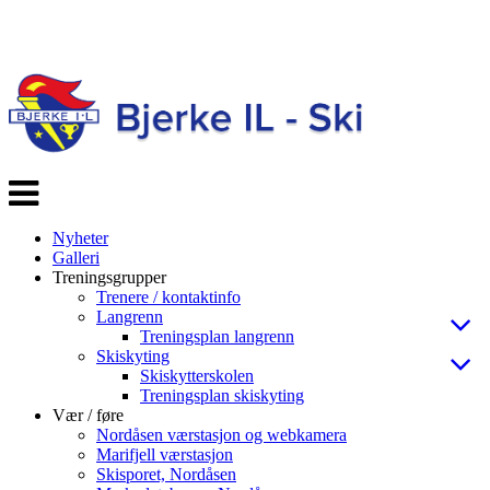
Veksle
navigasjon
Nyheter
Galleri
Treningsgrupper
Trenere / kontaktinfo
Langrenn
Treningsplan langrenn
Skiskyting
Skiskytterskolen
Treningsplan skiskyting
Vær / føre
Nordåsen værstasjon og webkamera
Marifjell værstasjon
Skisporet, Nordåsen