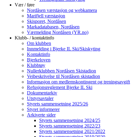
Vær / føre
Nordåsen værstasjon og webkamera
Marifjell værstasjon
Skisporet, Nordåsen
Markadatabasen, Nordåsen
Værmelding Nordåsen (YR.no)
Klubb- / kontaktinfo
Om klubben
Innmelding i Bjerke IL Ski/Skiskyting
Kontaktinfo
Bjerkeloven
Klubbtøy
Nullerklubben Nordåsen Skistadion
Veibeskrivelse til Nordåsen skistadion
Informasjon om medlemskontingent og treningsavgift
Refusjonsreglement Bjerke IL Ski
Dokumentarkiv
Utstyrsavtaler
Styrets sammensetning 2025/26
Styret informerer
Arkiverte sider
Styrets sammensetning 2024/25
Styrets sammensetning 2022/23
Styrets sammensetning 2021/2022
Styrets sammensetning 2019/2020