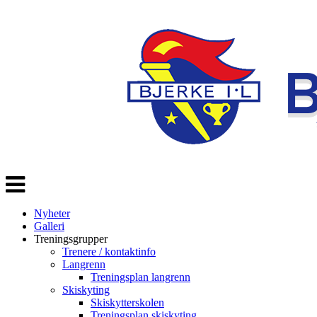
Veksle
navigasjon
Nyheter
Galleri
Treningsgrupper
Trenere / kontaktinfo
Langrenn
Treningsplan langrenn
Skiskyting
Skiskytterskolen
Treningsplan skiskyting