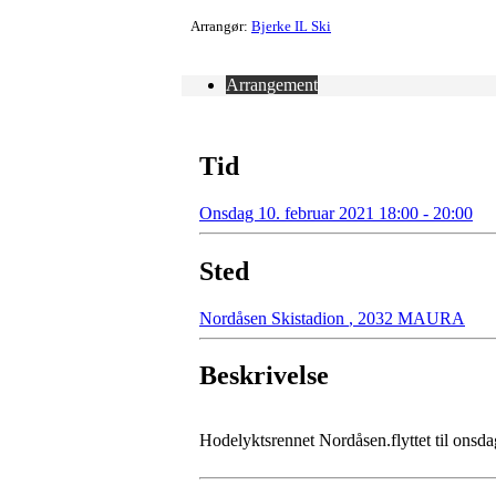
Arrangør:
Bjerke IL Ski
Arrangement
Tid
Onsdag 10. februar 2021 18:00 - 20:00
Sted
Nordåsen Skistadion
,
2032 MAURA
Beskrivelse
Hodelyktsrennet Nordåsen.flyttet til onsd