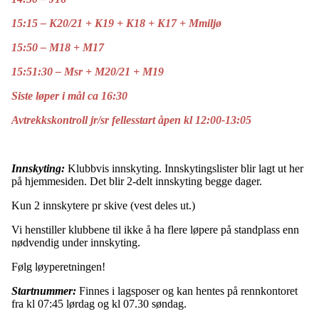
15:15 – K20/21 + K19 + K18 + K17 + Mmiljø
15:50 – M18 + M17
15:51:30 – Msr + M20/21 + M19
Siste løper i mål ca 16:30
Avtrekkskontroll jr/sr fellesstart åpen kl 12:00-13:05
Innskyting:
Klubbvis innskyting. Innskytingslister blir lagt ut her
på hjemmesiden. Det blir 2-delt innskyting begge dager.
Kun 2 innskytere pr skive (vest deles ut.)
Vi henstiller klubbene til ikke å ha flere løpere på standplass enn
nødvendig under innskyting.
Følg løyperetningen!
Startnummer:
Finnes i lagsposer og kan hentes på rennkontoret
fra kl 07:45 lørdag og kl 07.30 søndag.