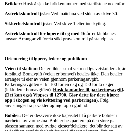
Brikker:
Husk å sjekke brikkenummer med startlistene nedenfor
Avtrekkskontroll jr/sr:
Ved mattebua ved siden av skive 30.
Sikkerhetskontroll jr/sr:
Ved skive 1 etter innskyting.
Avtrekkskontroll for løpere til og med 16 år
er klubbenes
ansvar. Arrangør vil foreta stikkprøvekontroll på standplass.
Orientering til løpere, ledere og publikum
Veien til stadion:
Det er tildels smal vei med løs veiskulder - kjør
forsiktig! Bomavgift (veien er bomvei) betales ikke. Den betaler
arrangør til eier av veien gjennom parkeringsavgift.
Parkeringsavgiften er kr 100 for en dag og 150 for to dager
(inkluderer bomavgiften).
Husk kontanter til parkeringsavgift
.
(Det kan også Vippses til 12790. Gjør dette før dere kjører
opp i skogen og vis kvittering ved parkeringen).
Følg
anvisninger fra p-vakter og møt opp i god tid!
Bobiler:
Det er dessverre ikke kapasitet til å parkere bobiler i
nærheten av varmestua. Bobiler bes parkere på den store p-
plassen sammen med øvrige gjester/deltakere, det blir der satt av