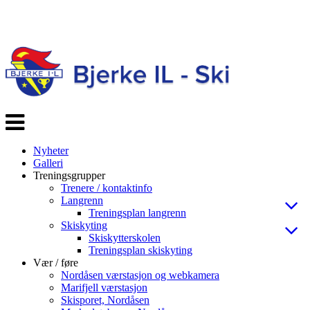
Veksle
navigasjon
Nyheter
Galleri
Treningsgrupper
Trenere / kontaktinfo
Langrenn
Treningsplan langrenn
Skiskyting
Skiskytterskolen
Treningsplan skiskyting
Vær / føre
Nordåsen værstasjon og webkamera
Marifjell værstasjon
Skisporet, Nordåsen