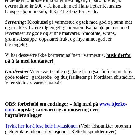
et dedikert område for bobiler med tilgang til strøm. Pris pr.
overnatting: kr 200,- Ta kontakt med Hans Petter Kvarsnes
hanspe-k@online.no, tlf 92 41 33 63 for avtale.
Servering:
Kioskutsalg i varmestue og telt med god og sunn mat
og drikke vil være tilgjengelig i arenaen. Bama hjelper oss med
leveranser av gode og sunne matvarer. Smoothie, wraps,
grønnsakssuppe, oppskåret frukt og mye annet godt er
tilgjengelig.
Vi har dessverre ikke kortterminal/nett i varmestua,
husk derfor
på å ta med kontanter
!
Garderobe:
Vi er svært stolte og glade for også i år å kunne tilby
gode toalett-, garderobe- og dusjfasiliteter på Nordåsen skistadion.
Vi er stolte av varmestua vår!
OBS: forbehold om endringer – følg med på
www.bjerke-
il.no
, oppslag i arenaen og annonsering over
høyttaleranlegget
Trykk her for å lese hele invitasjonen
(Vedr tidspunkter program
gjelder ikke tidene i invitasjonen. Rette tidspunkter over)