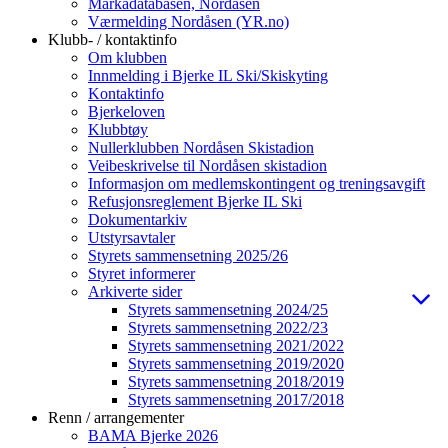
Markadatabasen, Nordåsen
Værmelding Nordåsen (YR.no)
Klubb- / kontaktinfo
Om klubben
Innmelding i Bjerke IL Ski/Skiskyting
Kontaktinfo
Bjerkeloven
Klubbtøy
Nullerklubben Nordåsen Skistadion
Veibeskrivelse til Nordåsen skistadion
Informasjon om medlemskontingent og treningsavgift
Refusjonsreglement Bjerke IL Ski
Dokumentarkiv
Utstyrsavtaler
Styrets sammensetning 2025/26
Styret informerer
Arkiverte sider
Styrets sammensetning 2024/25
Styrets sammensetning 2022/23
Styrets sammensetning 2021/2022
Styrets sammensetning 2019/2020
Styrets sammensetning 2018/2019
Styrets sammensetning 2017/2018
Renn / arrangementer
BAMA Bjerke 2026