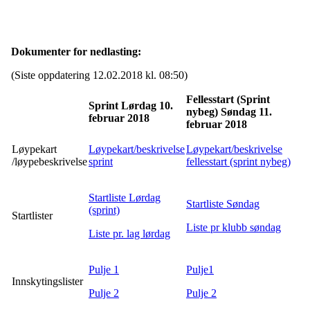
Dokumenter for nedlasting:
(Siste oppdatering 12.02.2018 kl. 08:50)
Fellesstart (Sprint
Sprint Lørdag 10.
nybeg) Søndag 11.
februar 2018
februar 2018
Løypekart
Løypekart/beskrivelse
Løypekart/beskrivelse
/løypebeskrivelse
sprint
fellesstart (sprint nybeg)
Startliste Lørdag
Startliste Søndag
(sprint)
Startlister
Liste pr klubb søndag
Liste pr. lag lørdag
Pulje 1
Pulje1
Innskytingslister
Pulje 2
Pulje 2