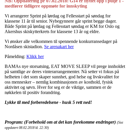
NB! Oppdatering pr 07.02.2018: G14 er flyttet opp i pulje 1 -
medfører tidligere oppmøte for innskyting
Vi arrangerer Sprint på lørdag og Fellesstart på søndag for
klassene 11 år til senior. Nybegynnere går sprint begge dager.
Både Sprint på lørdag og Fellesstart søndag er KM for Oslo og
Akershus skiskytterkrets for klassene 13 år og eldre.
Vi ønsker alle velkommen til spennende konkurransedager på
Nordåsen skistadion.
Se arenakart her
Påmelding:
Klikk her
BAMAs nye storsatsing, EAT MOVE SLEEP vil prege innholdet
på samtlige av deres vinterarrangementer. Nå setter vi fokus på
helheten i det som skaper sunnhet, god helse og livskvalitet for
oss mennesker – nemlig kombinasjonen av kosthold, fysisk
aktivitet og søvn. Hver for seg er de viktige, sammen er de
nøkkelen til positiv forandring.
Lykke til med forberedelsene - husk 5 rett ned!
Program: (Forbehold om at det kan forekomme endringer)
(Sist
oppdatert 08.02.2018 kl. 22:30)