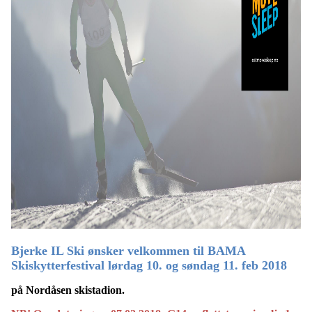
Bjerke IL Ski ønsker velkommen til
BAMA
Skiskytterfestival lørdag 10. og søndag 11. feb 2018
på Nordåsen skistadion.