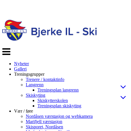
Veksle
navigasjon
Nyheter
Galleri
Treningsgrupper
Trenere / kontaktinfo
Langrenn
Treningsplan langrenn
Skiskyting
Skiskytterskolen
Treningsplan skiskyting
Vær / føre
Nordåsen værstasjon og webkamera
Marifjell værstasjon
Skisporet, Nordåsen