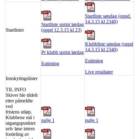
Startliste søndag (oppd.
14.3.15 kl 2340)
Startliste sprint lørdag
Startlister
(oppd 12.3.15 kl 23)
Klubbliste søndag (oppd
14.3.15 kl 2340)
Pr klubb sprint lørdag
Eqtiming
Eqtiming
Live resultater
Innskytingslister
TIL INFO
Skiver ble tildelt
etter påmeldte
ved
fristens utløp.
Klubbene må i
pulje 1
pulje 1
utgangspunktet
selv løse intern
fordeling av