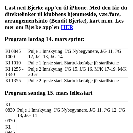
Last ned Bjerke app`en til iPhone. Med den får du
direktelinker til klubbens hjemmeside, vær/føre,
arrangementsinfo (Bendit Bjerke), kart m.m. Les
mer om Bjerke app`en
HER
Program lørdag 14. mars sprint:
Kl 0845 -
Pulje 1 Innskyting: J/G Nybegynnere, J/G 11, J/G
1000
12, J/G 13, J/G 14
Kl 1010
Pulje 1 første start. Startrekkefølge jfr startlistene
Kl 1255 -
Pulje 2 Innskyting: J/G 15, J/G 16, M/K 17-19, M/K
1340
20-sr.
Kl 1355
Pulje 2 første start. Startrekkefølge jfr startlistene
Program søndag 15. mars fellesstart
Kl.
0830
Pulje 1 Innskyting: J/G Nybegynnere, J/G 11, J/G 12, J/G
-
13, J/G 14
0930
Kl.
0945