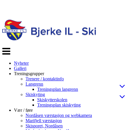
Veksle
navigasjon
Nyheter
Galleri
Treningsgrupper
Trenere / kontaktinfo
Langrenn
Treningsplan langrenn
Skiskyting
Skiskytterskolen
Treningsplan skiskyting
Vær / føre
Nordåsen værstasjon og webkamera
Marifjell værstasjon
Skisporet, Nordåsen