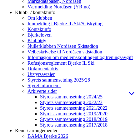
Markadatabasen, Nordåsen
Værmelding Nordåsen (YR.no)
Klubb- / kontaktinfo
Om klubben
Innmelding i Bjerke IL Ski/Skiskyting
Kontaktinfo
Bjerkeloven
Klubbtøy
Nullerklubben Nordåsen Skistadion
Veibeskrivelse til Nordåsen skistadion
Informasjon om medlemskontingent og treningsavgift
Refusjonsreglement Bjerke IL Ski
Dokumentarkiv
Utstyrsavtaler
Styrets sammensetning 2025/26
Styret informerer
Arkiverte sider
Styrets sammensetning 2024/25
Styrets sammensetning 2022/23
Styrets sammensetning 2021/2022
Styrets sammensetning 2019/2020
Styrets sammensetning 2018/2019
Styrets sammensetning 2017/2018
Renn / arrangementer
BAMA Bjerke 2026