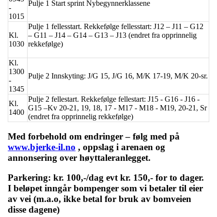
Pulje 1 Start sprint Nybegynnerklassene
-
1015
Pulje 1 fellesstart. Rekkefølge fellesstart: J12 – J11 – G12
Kl.
– G11 – J14 – G14 – G13 – J13 (endret fra opprinnelig
1030
rekkefølge)
Kl.
1300
Pulje 2 Innskyting: J/G 15, J/G 16, M/K 17-19, M/K 20-sr.
-
1345
Pulje 2 fellestart. Rekkefølge fellestart: J15 - G16 - J16 -
Kl.
G15 –Kv 20-21, 19, 18, 17 - M17 - M18 - M19, 20-21, Sr
1400
(endret fra opprinnelig rekkefølge)
Med forbehold om endringer – følg med på
www.bjerke-il.no
, oppslag i arenaen og
annonsering over høyttaleranlegget.
Parkering: kr. 100,-/dag evt kr. 150,- for to dager.
I beløpet inngår bompenger som vi betaler til eier
av vei (m.a.o, ikke betal for bruk av bomveien
disse dagene)