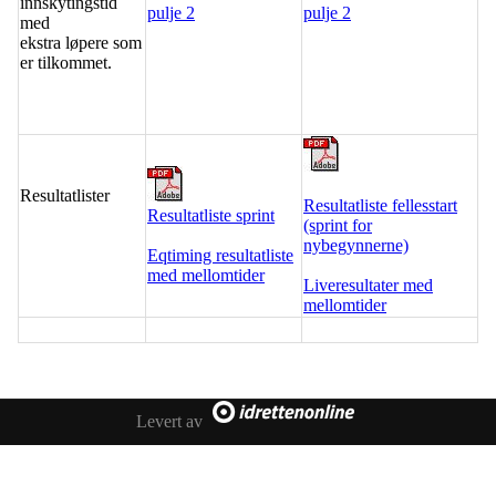
innskytingstid
pulje 2
pulje 2
med
ekstra løpere som
er tilkommet.
Resultatlister
Resultatliste fellesstart
Resultatliste sprint
(sprint for
nybegynnerne)
Eqtiming resultatliste
med mellomtider
Liveresultater med
mellomtider
Levert av