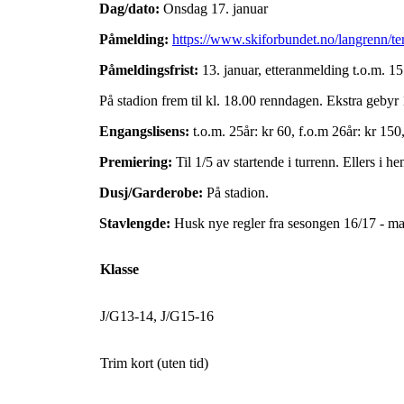
Dag/dato:
Onsdag 17. januar
Påmelding:
https://www.skiforbundet.no/langrenn/t
Påmeldingsfrist:
13. januar, etteranmelding t.o.m. 15
På stadion frem til kl. 18.00 renndagen. Ekstra gebyr 
Engangslisens:
t.o.m. 25år: kr 60, f.o.m 26år: kr 1
Premiering:
Til 1/5 av startende i turrenn. Ellers i h
Dusj/Garderobe:
På stadion.
Stavlengde:
Husk nye regler fra sesongen 16/17 - 
Klasse
J/G13-14, J/G15-16
Trim kort (uten tid)