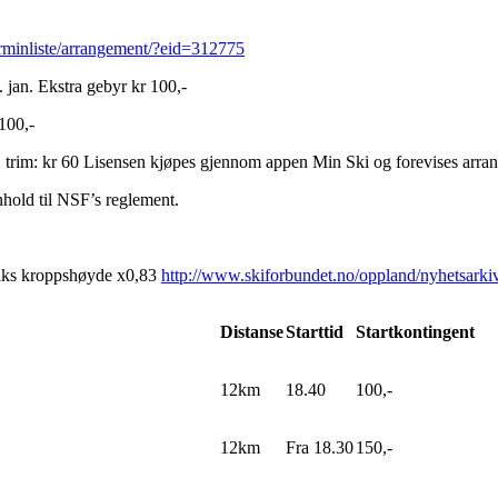
erminliste/arrangement/?eid=312775
. jan. Ekstra gebyr kr 100,-
100,-
50, trim: kr 60 Lisensen kjøpes gjennom appen Min Ski og forevises arra
enhold til NSF’s reglement.
maks kroppshøyde x0,83
http://www.skiforbundet.no/oppland/nyhetsarkiv
Distanse
Starttid
Startkontingent
12km
18.40
100,-
12km
Fra 18.30
150,-