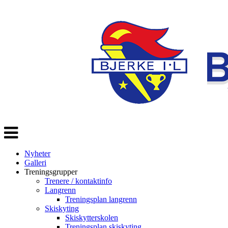
Veksle
navigasjon
Nyheter
Galleri
Treningsgrupper
Trenere / kontaktinfo
Langrenn
Treningsplan langrenn
Skiskyting
Skiskytterskolen
Treningsplan skiskyting