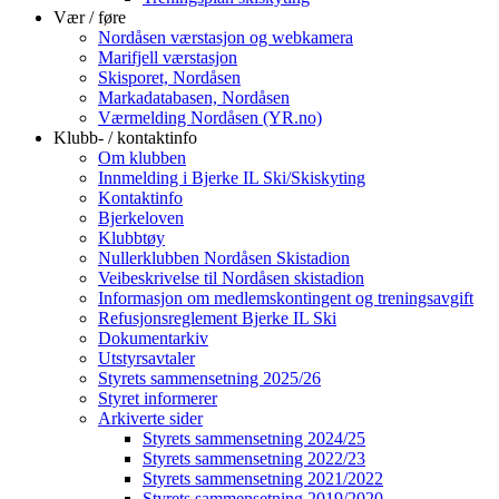
Vær / føre
Nordåsen værstasjon og webkamera
Marifjell værstasjon
Skisporet, Nordåsen
Markadatabasen, Nordåsen
Værmelding Nordåsen (YR.no)
Klubb- / kontaktinfo
Om klubben
Innmelding i Bjerke IL Ski/Skiskyting
Kontaktinfo
Bjerkeloven
Klubbtøy
Nullerklubben Nordåsen Skistadion
Veibeskrivelse til Nordåsen skistadion
Informasjon om medlemskontingent og treningsavgift
Refusjonsreglement Bjerke IL Ski
Dokumentarkiv
Utstyrsavtaler
Styrets sammensetning 2025/26
Styret informerer
Arkiverte sider
Styrets sammensetning 2024/25
Styrets sammensetning 2022/23
Styrets sammensetning 2021/2022
Styrets sammensetning 2019/2020