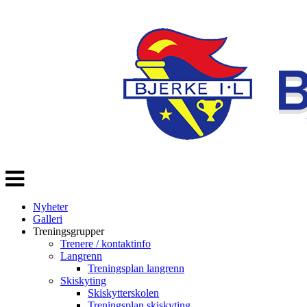
Veksle
navigasjon
Nyheter
Galleri
Treningsgrupper
Trenere / kontaktinfo
Langrenn
Treningsplan langrenn
Skiskyting
Skiskytterskolen
Treningsplan skiskyting