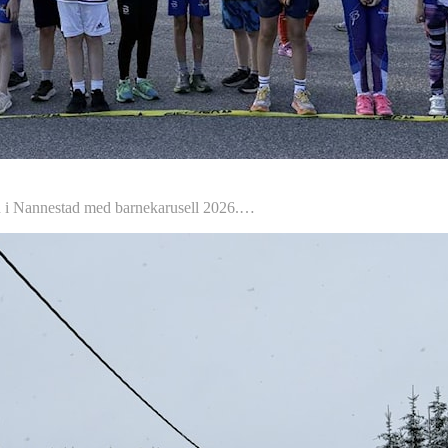
n i Nannestad med barnekarusell 2026.…