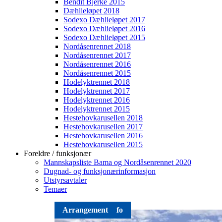
Bendit Bjerke 2015
Dæhlieløpet 2018
Sodexo Dæhlieløpet 2017
Sodexo Dæhlieløpet 2016
Sodexo Dæhlieløpet 2015
Nordåsenrennet 2018
Nordåsenrennet 2017
Nordåsenrennet 2016
Nordåsenrennet 2015
Hodelyktrennet 2018
Hodelyktrennet 2017
Hodelyktrennet 2016
Hodelyktrennet 2015
Hestehovkarusellen 2018
Hestehovkarusellen 2017
Hestehovkarusellen 2016
Hestehovkarusellen 2015
Foreldre / funksjonær
Mannskapsliste Bama og Nordåsenrennet 2020
Dugnad- og funksjonærinformasjon
Utstyrsavtaler
Temaer
Arrangementer
Organisasjonsinfo
Arrangement
Arrangement