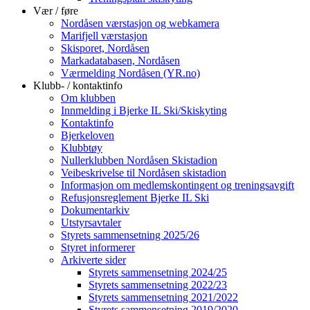
Vær / føre
Nordåsen værstasjon og webkamera
Marifjell værstasjon
Skisporet, Nordåsen
Markadatabasen, Nordåsen
Værmelding Nordåsen (YR.no)
Klubb- / kontaktinfo
Om klubben
Innmelding i Bjerke IL Ski/Skiskyting
Kontaktinfo
Bjerkeloven
Klubbtøy
Nullerklubben Nordåsen Skistadion
Veibeskrivelse til Nordåsen skistadion
Informasjon om medlemskontingent og treningsavgift
Refusjonsreglement Bjerke IL Ski
Dokumentarkiv
Utstyrsavtaler
Styrets sammensetning 2025/26
Styret informerer
Arkiverte sider
Styrets sammensetning 2024/25
Styrets sammensetning 2022/23
Styrets sammensetning 2021/2022
Styrets sammensetning 2019/2020