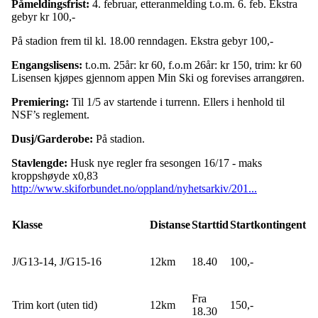
Påmeldingsfrist:
4. februar, etteranmelding t.o.m. 6. feb. Ekstra
gebyr kr 100,-
På stadion frem til kl. 18.00 renndagen. Ekstra gebyr 100,-
Engangslisens:
t.o.m. 25år: kr 60, f.o.m 26år: kr 150, trim: kr 60
Lisensen kjøpes gjennom appen Min Ski og forevises arrangøren.
Premiering:
Til 1/5 av startende i turrenn. Ellers i henhold til
NSF’s reglement.
Dusj/Garderobe:
På stadion.
Stavlengde:
Husk nye regler fra sesongen 16/17 - maks
kroppshøyde x0,83
http://www.skiforbundet.no/oppland/nyhetsarkiv/201...
Klasse
Distanse
Starttid
Startkontingent
J/G13-14, J/G15-16
12km
18.40
100,-
Fra
Trim kort (uten tid)
12km
150,-
18.30