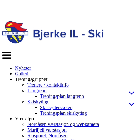
Veksle
navigasjon
Nyheter
Galleri
Treningsgrupper
Trenere / kontaktinfo
Langrenn
Treningsplan langrenn
Skiskyting
Skiskytterskolen
Treningsplan skiskyting
Vær / føre
Nordåsen værstasjon og webkamera
Marifjell værstasjon
Skisporet, Nordåsen