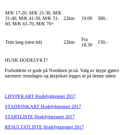
M/K 17-20, M/K 21-30, M/K
31-40, M/K 41-50, M/K 51-
22km
19.00
300,-
60, M/K 61-70, M/K 70+
Fra
Trim lang (uten tid)
22km
150,-
18.30
HUSK HODELYKT!
Forholdene er gode på Nordåsen pr.nå. Valg av løype gjøres
nærmere renndagen og løypekart legges ut på denne siden:
LØYPEKART Hodelyktrennet 2017
STADIONKART Hodelyktrennet 2017
STARTLISTE Hodelyktrennet 2017
RESULTATLISTE Hodelyktrennet 2017