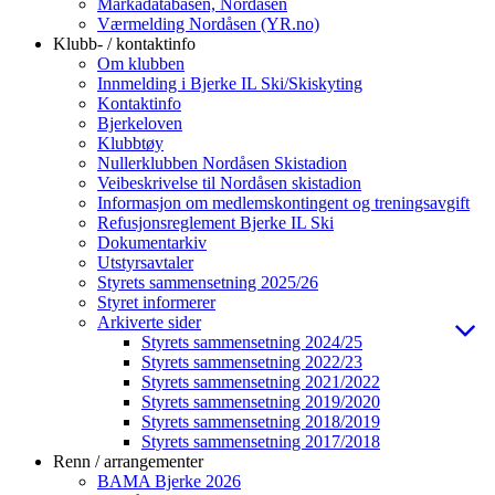
Markadatabasen, Nordåsen
Værmelding Nordåsen (YR.no)
Klubb- / kontaktinfo
Om klubben
Innmelding i Bjerke IL Ski/Skiskyting
Kontaktinfo
Bjerkeloven
Klubbtøy
Nullerklubben Nordåsen Skistadion
Veibeskrivelse til Nordåsen skistadion
Informasjon om medlemskontingent og treningsavgift
Refusjonsreglement Bjerke IL Ski
Dokumentarkiv
Utstyrsavtaler
Styrets sammensetning 2025/26
Styret informerer
Arkiverte sider
Styrets sammensetning 2024/25
Styrets sammensetning 2022/23
Styrets sammensetning 2021/2022
Styrets sammensetning 2019/2020
Styrets sammensetning 2018/2019
Styrets sammensetning 2017/2018
Renn / arrangementer
BAMA Bjerke 2026