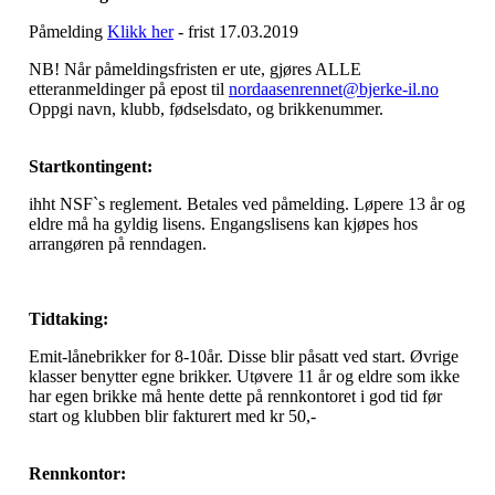
Påmelding
Klikk her
- frist 17.03.2019
NB! Når påmeldingsfristen er ute, gjøres ALLE
etteranmeldinger på epost til
nordaasenrennet@bjerke-il.no
Oppgi navn, klubb, fødselsdato, og brikkenummer.
Startkontingent:
ihht NSF`s reglement. Betales ved påmelding. Løpere 13 år og
eldre må ha gyldig lisens. Engangslisens kan kjøpes hos
arrangøren på renndagen.
Tidtaking:
Emit-lånebrikker for 8-10år. Disse blir påsatt ved start. Øvrige
klasser benytter egne brikker. Utøvere 11 år og eldre som ikke
har egen brikke må hente dette på rennkontoret i god tid før
start og klubben blir fakturert med kr 50,-
Rennkontor: