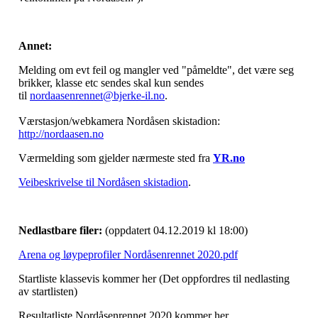
Annet:
Melding om evt feil og mangler ved "påmeldte", det være seg
brikker, klasse etc sendes skal kun sendes
til
nordaasenrennet@bjerke-il.no
.
Værstasjon/webkamera Nordåsen skistadion:
http://nordaasen.no
Værmelding som gjelder nærmeste sted fra
YR.no
Veibeskrivelse til Nordåsen skistadion
.
Nedlastbare filer:
(oppdatert 04.12.2019 kl 18:00)
Arena og løypeprofiler Nordåsenrennet 2020.pdf
Startliste klassevis kommer her (Det oppfordres til nedlasting
av startlisten)
Resultatliste Nordåsenrennet 2020 kommer her