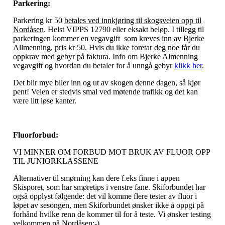
Parkering:
Parkering kr 50
betales ved innkjøring til skogsveien opp til
Nordåsen
. Helst VIPPS 12790 eller eksakt beløp. I tillegg til
parkeringen kommer en vegavgift som kreves inn av Bjerke
Allmenning, pris kr 50. Hvis du ikke foretar deg noe får du
oppkrav med gebyr på faktura. Info om Bjerke Almenning
vegavgift og hvordan du betaler for å unngå gebyr
klikk her
.
Det blir mye biler inn og ut av skogen denne dagen, så kjør
pent! Veien er stedvis smal ved møtende trafikk og det kan
være litt løse kanter.
Fluorforbud:
VI MINNER OM FORBUD MOT BRUK AV FLUOR OPP
TIL JUNIORKLASSENE
Alternativer til smørning kan dere f.eks finne i appen
Skisporet, som har smøretips i venstre fane. Skiforbundet har
også opplyst følgende: det vil komme flere tester av fluor i
løpet av sesongen, men Skiforbundet ønsker ikke å oppgi på
forhånd hvilke renn de kommer til for å teste. Vi ønsker testing
velkommen på Nordåsen:-).