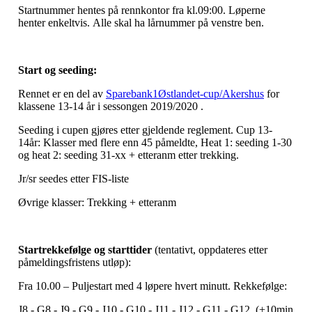
Startnummer hentes på rennkontor fra kl.09:00. Løperne
henter enkeltvis. Alle skal ha lårnummer på venstre ben.
Start og seeding:
Rennet er en del av
Sparebank1Østlandet-cup/Akershus
for
klassene 13-14 år i sessongen 2019/2020 .
Seeding i cupen gjøres etter gjeldende reglement. Cup 13-
14år: Klasser med flere enn 45 påmeldte, Heat 1: seeding 1-30
og heat 2: seeding 31-xx + etteranm etter trekking.
Jr/sr seedes etter FIS-liste
Øvrige klasser: Trekking + etteranm
Startrekkefølge og starttider
(tentativt, oppdateres etter
påmeldingsfristens utløp):
Fra 10.00 – Puljestart med 4 løpere hvert minutt. Rekkefølge:
J8 - G8 - J9 - G9 - J10 - G10 - J11 - J12 - G11 - G12 (+10min