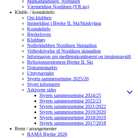
Markadatabasen, Nordåsen
Værmelding Nordåsen (YR.no)
Klubb- / kontaktinfo
Om klubben
Innmelding i Bjerke IL Ski/Skiskyting
Kontaktinfo
Bjerkeloven
Klubbtøy
Nullerklubben Nordåsen Skistadion
Veibeskrivelse til Nordåsen skistadion
Informasjon om medlemskontingent og treningsavgift
Refusjonsreglement Bjerke IL Ski
Dokumentarkiv
Utstyrsavtaler
Styrets sammensetning 2025/26
Styret informerer
Arkiverte sider
Styrets sammensetning 2024/25
Styrets sammensetning 2022/23
Styrets sammensetning 2021/2022
Styrets sammensetning 2019/2020
Styrets sammensetning 2018/2019
Styrets sammensetning 2017/2018
Renn / arrangementer
BAMA Bjerke 2026