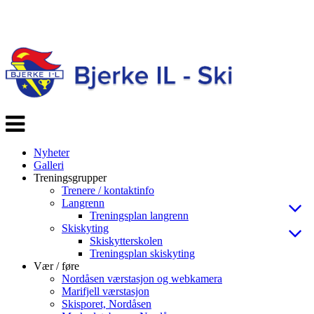
Veksle
navigasjon
Nyheter
Galleri
Treningsgrupper
Trenere / kontaktinfo
Langrenn
Treningsplan langrenn
Skiskyting
Skiskytterskolen
Treningsplan skiskyting
Vær / føre
Nordåsen værstasjon og webkamera
Marifjell værstasjon
Skisporet, Nordåsen