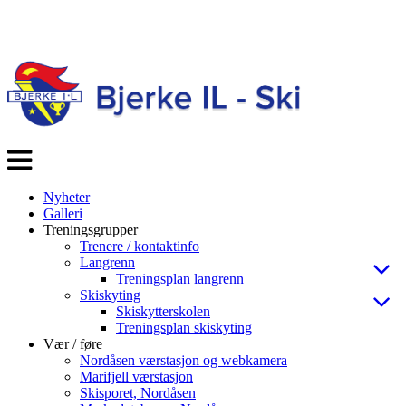
Veksle
navigasjon
Nyheter
Galleri
Treningsgrupper
Trenere / kontaktinfo
Langrenn
Treningsplan langrenn
Skiskyting
Skiskytterskolen
Treningsplan skiskyting
Vær / føre
Nordåsen værstasjon og webkamera
Marifjell værstasjon
Skisporet, Nordåsen