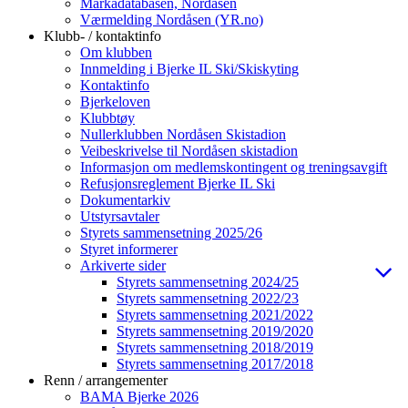
Markadatabasen, Nordåsen
Værmelding Nordåsen (YR.no)
Klubb- / kontaktinfo
Om klubben
Innmelding i Bjerke IL Ski/Skiskyting
Kontaktinfo
Bjerkeloven
Klubbtøy
Nullerklubben Nordåsen Skistadion
Veibeskrivelse til Nordåsen skistadion
Informasjon om medlemskontingent og treningsavgift
Refusjonsreglement Bjerke IL Ski
Dokumentarkiv
Utstyrsavtaler
Styrets sammensetning 2025/26
Styret informerer
Arkiverte sider
Styrets sammensetning 2024/25
Styrets sammensetning 2022/23
Styrets sammensetning 2021/2022
Styrets sammensetning 2019/2020
Styrets sammensetning 2018/2019
Styrets sammensetning 2017/2018
Renn / arrangementer
BAMA Bjerke 2026