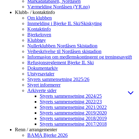
Markadatabasen, Nordåsen
Værmelding Nordåsen (YR.no)
Klubb- / kontaktinfo
Om klubben
Innmelding i Bjerke IL Ski/Skiskyting
Kontaktinfo
Bjerkeloven
Klubbtøy
Nullerklubben Nordåsen Skistadion
Veibeskrivelse til Nordåsen skistadion
Informasjon om medlemskontingent og treningsavgift
Refusjonsreglement Bjerke IL Ski
Dokumentarkiv
Utstyrsavtaler
Styrets sammensetning 2025/26
Styret informerer
Arkiverte sider
Styrets sammensetning 2024/25
Styrets sammensetning 2022/23
Styrets sammensetning 2021/2022
Styrets sammensetning 2019/2020
Styrets sammensetning 2018/2019
Styrets sammensetning 2017/2018
Renn / arrangementer
BAMA Bjerke 2026