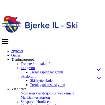
Veksle
navigasjon
Nyheter
Galleri
Treningsgrupper
Trenere / kontaktinfo
Langrenn
Treningsplan langrenn
Skiskyting
Skiskytterskolen
Treningsplan skiskyting
Vær / føre
Nordåsen værstasjon og webkamera
Marifjell værstasjon
Skisporet, Nordåsen