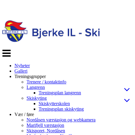
Veksle
navigasjon
Nyheter
Galleri
Treningsgrupper
Trenere / kontaktinfo
Langrenn
Treningsplan langrenn
Skiskyting
Skiskytterskolen
Treningsplan skiskyting
Vær / føre
Nordåsen værstasjon og webkamera
Marifjell værstasjon
Skisporet, Nordåsen