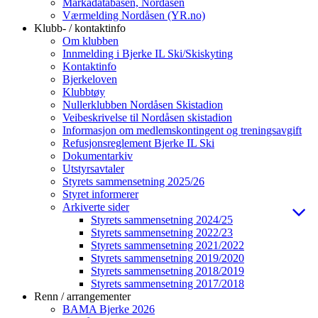
Markadatabasen, Nordåsen
Værmelding Nordåsen (YR.no)
Klubb- / kontaktinfo
Om klubben
Innmelding i Bjerke IL Ski/Skiskyting
Kontaktinfo
Bjerkeloven
Klubbtøy
Nullerklubben Nordåsen Skistadion
Veibeskrivelse til Nordåsen skistadion
Informasjon om medlemskontingent og treningsavgift
Refusjonsreglement Bjerke IL Ski
Dokumentarkiv
Utstyrsavtaler
Styrets sammensetning 2025/26
Styret informerer
Arkiverte sider
Styrets sammensetning 2024/25
Styrets sammensetning 2022/23
Styrets sammensetning 2021/2022
Styrets sammensetning 2019/2020
Styrets sammensetning 2018/2019
Styrets sammensetning 2017/2018
Renn / arrangementer
BAMA Bjerke 2026