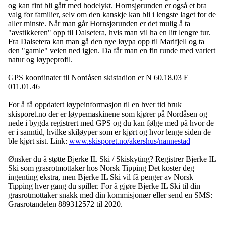
og kan fint bli gått med hodelykt. Hornsjørunden er også et bra
valg for familier, selv om den kanskje kan bli i lengste laget for de
aller minste. Når man går Hornsjørunden er det mulig å ta
"avstikkeren" opp til Dalsetera, hvis man vil ha en litt lengre tur.
Fra Dalsetera kan man gå den nye løypa opp til Marifjell og ta
den "gamle" veien ned igjen. Da får man en fin runde med variert
natur og løypeprofil.
GPS koordinater til Nordåsen skistadion er N 60.18.03 E
011.01.46
For å få oppdatert løypeinformasjon til en hver tid bruk
skisporet.no der er løypemaskinene som kjører på Nordåsen og
nede i bygda registrert med GPS og du kan følge med på hvor de
er i sanntid, hvilke skiløyper som er kjørt og hvor lenge siden de
ble kjørt sist. Link:
www.skisporet.no/akershus/nannestad
Ønsker du å støtte Bjerke IL Ski / Skiskyting? Registrer Bjerke IL
Ski som grasrotmottaker hos Norsk Tipping Det koster deg
ingenting ekstra, men Bjerke IL Ski vil få penger av Norsk
Tipping hver gang du spiller. For å gjøre Bjerke IL Ski til din
grasrotmottaker snakk med din kommisjonær eller send en SMS:
Grasrotandelen 889312572 til 2020.