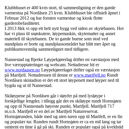
Klubbhuset er 400 kvm stort, til sammenligning er den gamle
varmestua på Nordåsen 25 kvm. Klubbhuset ble offisielt åpnet i
Februar 2012 og har foruten varmestue og kiosk flotte
garderobefasiliteter.
I 2013 fikk vi opp ett helt nytt bygg ved siden av skytebanen. Her
har vi plass til snøskutere, løypemaskin, skytematter og annet
materiell til skytebanen. De to gamle buene som stod ved
standplass er borte og standplassområdet har blitt mer åpet og
publikumsvennlig sammenlignet med tidligere.
Nannestad og Bjerke Løypekjørerlag drifter en værstasjon med
live væropptateringer og webcam. Nettadresse hit er
www.nordaasen.no
Løypekjørerlaget drifter også en værstasjon
på Marifjell. Nettadressen til denne er
www.marifjell.no
Rundt
Nordåsen skistadion er det ett stort løypenett med løyper ned til
bygda og ut til Nannestad.
Skiløypene på Nordåsen går i sløyfer på med lysløype i
forskjellige lengder, i tillegg går det en skiløype rundt Hornsjøen
og opp til Nannestads høyeste punkt, Marifjell. Marifjell 717
m.o.h. Marifjell er en del av Marifjell Naturreservat.
Hornsjørunden, både med og uten turen opp til Marifell, er en fin
og populær tur. Runden rundt Hornsjøen er ca en mil lang og tar
omtrent en time å gå på ski. Runden er populær også på kveldstid