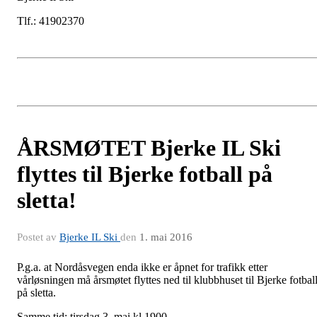
Tlf.: 41902370
ÅRSMØTET Bjerke IL Ski
flyttes til Bjerke fotball på
sletta!
Postet av
Bjerke IL Ski
den
1. mai 2016
P.g.a. at Nordåsvegen enda ikke er åpnet for trafikk etter
vårløsningen må årsmøtet flyttes ned til klubbhuset til Bjerke fotbal
på sletta.
Samme tid: tirsdag 3. mai kl 1900.