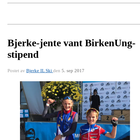
Bjerke-jente vant BirkenUng-
stipend
Postet av
Bjerke IL Ski
den
5. sep 2017