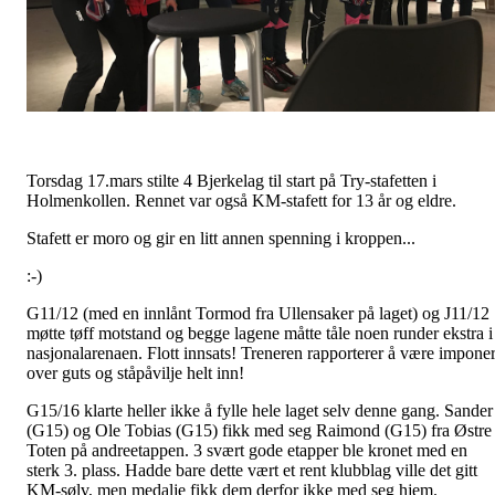
Torsdag 17.mars stilte 4 Bjerkelag til start på Try-stafetten i
Holmenkollen. Rennet var også KM-stafett for 13 år og eldre.
Stafett er moro og gir en litt annen spenning i kroppen...
:-)
G11/12 (med en innlånt Tormod fra Ullensaker på laget) og J11/12
møtte tøff motstand og begge lagene måtte tåle noen runder ekstra i
nasjonalarenaen. Flott innsats! Treneren rapporterer å være imponer
over guts og ståpåvilje helt inn!
G15/16 klarte heller ikke å fylle hele laget selv denne gang. Sander
(G15) og Ole Tobias (G15) fikk med seg Raimond (G15) fra Østre
Toten på andreetappen. 3 svært gode etapper ble kronet med en
sterk 3. plass. Hadde bare dette vært et rent klubblag ville det gitt
KM-sølv, men medalje fikk dem derfor ikke med seg hjem.