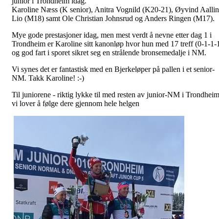
junior i Trondheim idag.
Karoline Næss (K senior), Anitra Vognild (K20-21), Øyvind Aalli
Lio (M18) samt Ole Christian Johnsrud og Anders Ringen (M17).
Mye gode prestasjoner idag, men mest verdt å nevne etter dag 1 i
Trondheim er Karoline sitt kanonløp hvor hun med 17 treff (0-1-1-
og god fart i sporet sikret seg en strålende bronsemedalje i NM.
Vi synes det er fantastisk med en Bjerkeløper på pallen i et senior-
NM. Takk Karoline! :-)
Til juniorene - riktig lykke til med resten av junior-NM i Trondheim
vi lover å følge dere gjennom hele helgen