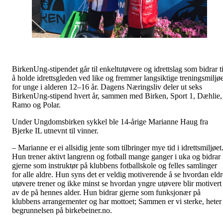
BirkenUng-stipendet går til enkeltutøvere og idrettslag som bidrar ti
å holde idrettsgleden ved like og fremmer langsiktige treningsmiljø
for unge i alderen 12–16 år. Dagens Næringsliv deler ut seks
BirkenUng-stipend hvert år, sammen med Birken, Sport 1, Dæhlie,
Ramo og Polar.
Under Ungdomsbirken sykkel ble 14-årige Marianne Haug fra
Bjerke IL utnevnt til vinner.
– Marianne er ei allsidig jente som tilbringer mye tid i idrettsmiljøet
Hun trener aktivt langrenn og fotball mange ganger i uka og bidrar
gjerne som instruktør på klubbens fotballskole og felles samlinger
for alle aldre. Hun syns det er veldig motiverende å se hvordan eldr
utøvere trener og ikke minst se hvordan yngre utøvere blir motivert
av de på hennes alder. Hun bidrar gjerne som funksjonær på
klubbens arrangementer og har mottoet; Sammen er vi sterke, heter
begrunnelsen på birkebeiner.no.