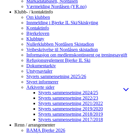
Markadatabasen, Nordåsen
Værmelding Nordåsen (YR.no)
Klubb- / kontaktinfo
Om klubben
Innmelding i Bjerke IL Ski/Skiskyting
Kontaktinfo
Bjerkeloven
Klubbtøy
Nullerklubben Nordåsen Skistadion
Veibeskrivelse til Nordåsen skistadion
Informasjon om medlemskontingent og treningsavgift
Refusjonsreglement Bjerke IL Ski
Dokumentarkiv
Utstyrsavtaler
Styrets sammensetning 2025/26
Styret informerer
Arkiverte sider
Styrets sammensetning 2024/25
Styrets sammensetning 2022/23
Styrets sammensetning 2021/2022
Styrets sammensetning 2019/2020
Styrets sammensetning 2018/2019
Styrets sammensetning 2017/2018
Renn / arrangementer
BAMA Bjerke 2026