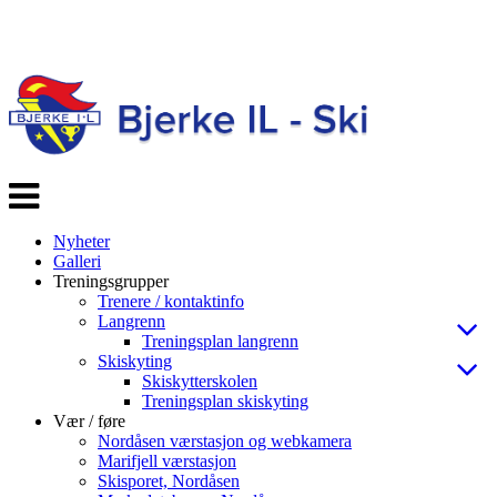
Veksle
navigasjon
Nyheter
Galleri
Treningsgrupper
Trenere / kontaktinfo
Langrenn
Treningsplan langrenn
Skiskyting
Skiskytterskolen
Treningsplan skiskyting
Vær / føre
Nordåsen værstasjon og webkamera
Marifjell værstasjon
Skisporet, Nordåsen