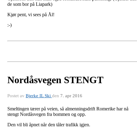
de som bor på Liapark)
Kjør pent, vi sees på Ål!
:-)
Nordåsvegen STENGT
Postet av
Bjerke IL Ski
den
7. apr 2016
Smeltingen tærer på veien, så almenningsdrift Romerike har nå
stengt Nordåsvegen fra bommen og opp.
Den vil bli åpnet når den tåler trafikk igjen.