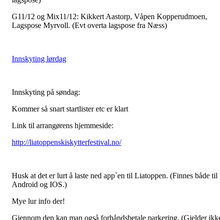
G11/12 og Mix11/12: Kikkert Aastorp, Våpen Kopperudmoen,
Lagspose Myrvoll. (Evt overta lagspose fra Næss)
Innskyting lørdag
Innskyting på søndag:
Kommer så snart startlister etc er klart
Link til arrangørens hjemmeside:
http://liatoppenskiskytterfestival.no/
Husk at det er lurt å laste ned app`en til Liatoppen. (Finnes både til
Android og IOS.)
Mye lur info der!
Gjennom den kan man også forhåndsbetale parkering. (Gjelder ikk