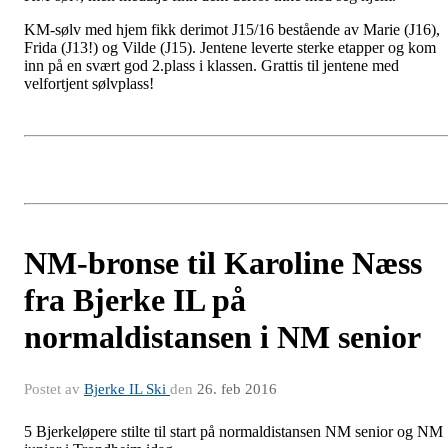
KM-sølv med hjem fikk derimot J15/16 bestående av Marie (J16),
Frida (J13!) og Vilde (J15). Jentene leverte sterke etapper og kom
inn på en svært god 2.plass i klassen. Grattis til jentene med
velfortjent sølvplass!
NM-bronse til Karoline Næss
fra Bjerke IL på
normaldistansen i NM senior
Postet av
Bjerke IL Ski
den
26. feb 2016
5 Bjerkeløpere stilte til start på normaldistansen NM senior og NM