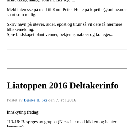
Meld interesse på mail til Knut Petter Helle på k-pethe@online.no 
snart som mulig.
Skriv navn på utøver, alder, epost og tlf.nr så vil dere få nærmere
tilbakemelding.
Spre budskapet blant venner, bekjente, naboer og kolleger...
Liatoppen 2016 Deltakerinfo
Postet av
Bjerke IL Ski
den
7. apr 2016
Innskyting fredag:
J13-16: Besørges av gruppa (Næss har med kikkert og henter
lagspose)