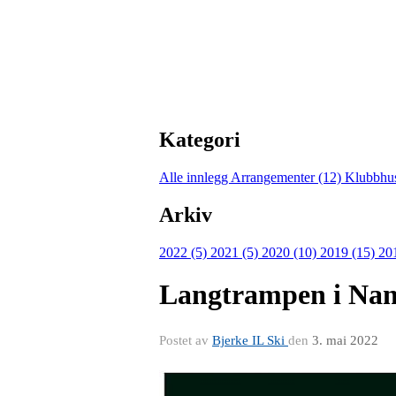
Kategori
Alle innlegg
Arrangementer (12)
Klubbhu
Arkiv
2022 (5)
2021 (5)
2020 (10)
2019 (15)
20
Langtrampen i Nan
Postet av
Bjerke IL Ski
den
3. mai 2022