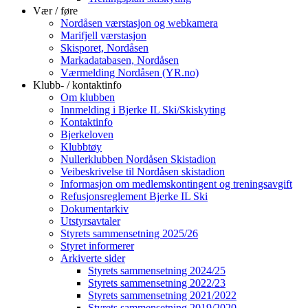
Vær / føre
Nordåsen værstasjon og webkamera
Marifjell værstasjon
Skisporet, Nordåsen
Markadatabasen, Nordåsen
Værmelding Nordåsen (YR.no)
Klubb- / kontaktinfo
Om klubben
Innmelding i Bjerke IL Ski/Skiskyting
Kontaktinfo
Bjerkeloven
Klubbtøy
Nullerklubben Nordåsen Skistadion
Veibeskrivelse til Nordåsen skistadion
Informasjon om medlemskontingent og treningsavgift
Refusjonsreglement Bjerke IL Ski
Dokumentarkiv
Utstyrsavtaler
Styrets sammensetning 2025/26
Styret informerer
Arkiverte sider
Styrets sammensetning 2024/25
Styrets sammensetning 2022/23
Styrets sammensetning 2021/2022
Styrets sammensetning 2019/2020