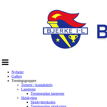
Veksle
navigasjon
Nyheter
Galleri
Treningsgrupper
Trenere / kontaktinfo
Langrenn
Treningsplan langrenn
Skiskyting
Skiskytterskolen
Treningsplan skiskyting