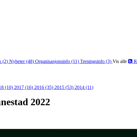
s (2)
Nyheter (48)
Organisasjonsinfo (11)
Treningsinfo (3)
Vis alle
R
18 (10)
2017 (16)
2016 (35)
2015 (53)
2014 (11)
nestad 2022