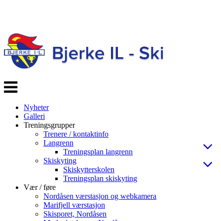
Veksle
navigasjon
Nyheter
Galleri
Treningsgrupper
Trenere / kontaktinfo
Langrenn
Treningsplan langrenn
Skiskyting
Skiskytterskolen
Treningsplan skiskyting
Vær / føre
Nordåsen værstasjon og webkamera
Marifjell værstasjon
Skisporet, Nordåsen