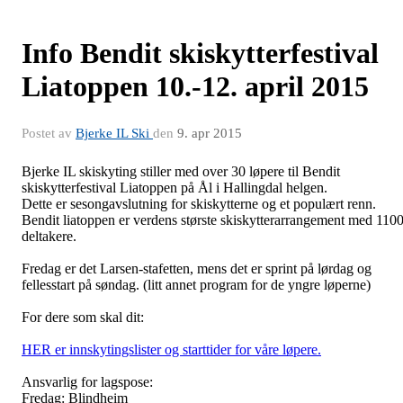
Info Bendit skiskytterfestival
Liatoppen 10.-12. april 2015
Postet av
Bjerke IL Ski
den
9. apr 2015
Bjerke IL skiskyting stiller med over 30 løpere til Bendit
skiskytterfestival Liatoppen på Ål i Hallingdal helgen.
Dette er sesongavslutning for skiskytterne og et populært renn.
Bendit liatoppen er verdens største skiskytterarrangement med 110
deltakere.
Fredag er det Larsen-stafetten, mens det er sprint på lørdag og
fellesstart på søndag. (litt annet program for de yngre løperne)
For dere som skal dit:
HER er innskytingslister og starttider for våre løpere.
Ansvarlig for lagspose:
Fredag: Blindheim