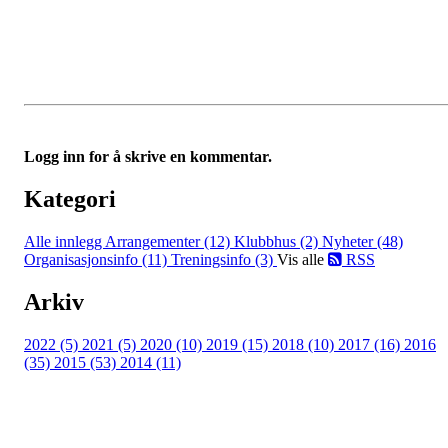
Logg inn for å skrive en kommentar.
Kategori
Alle innlegg
Arrangementer (12)
Klubbhus (2)
Nyheter (48)
Organisasjonsinfo (11)
Treningsinfo (3)
Vis alle
RSS
Arkiv
2022 (5)
2021 (5)
2020 (10)
2019 (15)
2018 (10)
2017 (16)
2016
(35)
2015 (53)
2014 (11)