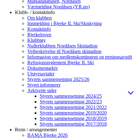
Markadatabasen, Nordåsen
Værmelding Nordåsen (YR.no)
Klubb- / kontaktinfo
Om klubben
Innmelding i Bjerke IL Ski/Skiskyting
Kontaktinfo
Bjerkeloven
Klubbtøy
Nullerklubben Nordåsen Skistadion
Veibeskrivelse til Nordåsen skistadion
Informasjon om medlemskontingent og treningsavgift
Refusjonsreglement Bjerke IL Ski
Dokumentarkiv
Utstyrsavtaler
Styrets sammensetning 2025/26
Styret informerer
Arkiverte sider
Styrets sammensetning 2024/25
Styrets sammensetning 2022/23
Styrets sammensetning 2021/2022
Styrets sammensetning 2019/2020
Styrets sammensetning 2018/2019
Styrets sammensetning 2017/2018
Renn / arrangementer
BAMA Bjerke 2026