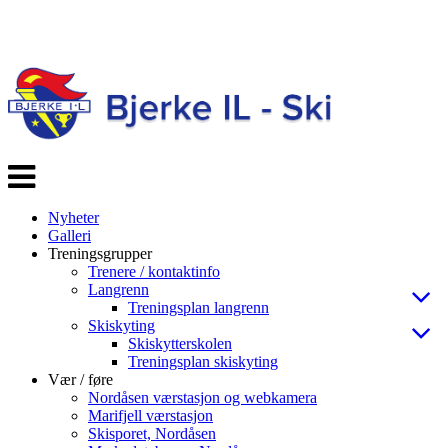
Veksle
navigasjon
Nyheter
Galleri
Treningsgrupper
Trenere / kontaktinfo
Langrenn
Treningsplan langrenn
Skiskyting
Skiskytterskolen
Treningsplan skiskyting
Vær / føre
Nordåsen værstasjon og webkamera
Marifjell værstasjon
Skisporet, Nordåsen