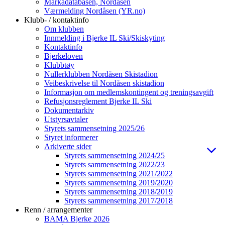
Markadatabasen, Nordåsen
Værmelding Nordåsen (YR.no)
Klubb- / kontaktinfo
Om klubben
Innmelding i Bjerke IL Ski/Skiskyting
Kontaktinfo
Bjerkeloven
Klubbtøy
Nullerklubben Nordåsen Skistadion
Veibeskrivelse til Nordåsen skistadion
Informasjon om medlemskontingent og treningsavgift
Refusjonsreglement Bjerke IL Ski
Dokumentarkiv
Utstyrsavtaler
Styrets sammensetning 2025/26
Styret informerer
Arkiverte sider
Styrets sammensetning 2024/25
Styrets sammensetning 2022/23
Styrets sammensetning 2021/2022
Styrets sammensetning 2019/2020
Styrets sammensetning 2018/2019
Styrets sammensetning 2017/2018
Renn / arrangementer
BAMA Bjerke 2026