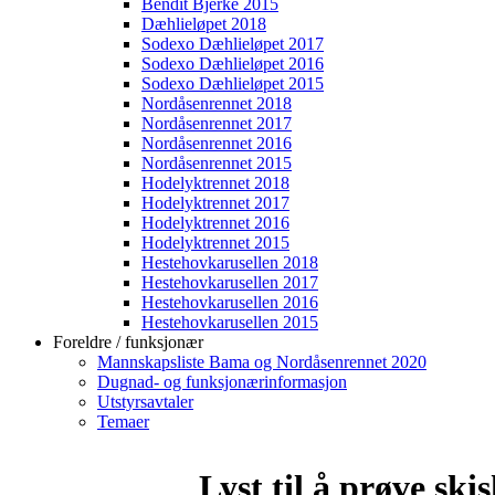
Bendit Bjerke 2015
Dæhlieløpet 2018
Sodexo Dæhlieløpet 2017
Sodexo Dæhlieløpet 2016
Sodexo Dæhlieløpet 2015
Nordåsenrennet 2018
Nordåsenrennet 2017
Nordåsenrennet 2016
Nordåsenrennet 2015
Hodelyktrennet 2018
Hodelyktrennet 2017
Hodelyktrennet 2016
Hodelyktrennet 2015
Hestehovkarusellen 2018
Hestehovkarusellen 2017
Hestehovkarusellen 2016
Hestehovkarusellen 2015
Foreldre / funksjonær
Mannskapsliste Bama og Nordåsenrennet 2020
Dugnad- og funksjonærinformasjon
Utstyrsavtaler
Temaer
Lyst til å prøve ski