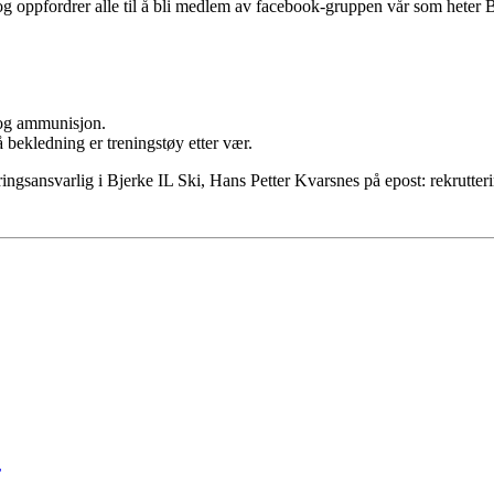
og oppfordrer alle til å bli medlem av facebook-gruppen vår som heter B
 og ammunisjon.
å bekledning er treningstøy etter vær.
ngsansvarlig i Bjerke IL Ski, Hans Petter Kvarsnes på epost: rekrutteri
r