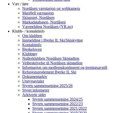
Vær / føre
Nordåsen værstasjon og webkamera
Marifjell værstasjon
Skisporet, Nordåsen
Markadatabasen, Nordåsen
Værmelding Nordåsen (YR.no)
Klubb- / kontaktinfo
Om klubben
Innmelding i Bjerke IL Ski/Skiskyting
Kontaktinfo
Bjerkeloven
Klubbtøy
Nullerklubben Nordåsen Skistadion
Veibeskrivelse til Nordåsen skistadion
Informasjon om medlemskontingent og treningsavgift
Refusjonsreglement Bjerke IL Ski
Dokumentarkiv
Utstyrsavtaler
Styrets sammensetning 2025/26
Styret informerer
Arkiverte sider
Styrets sammensetning 2024/25
Styrets sammensetning 2022/23
Styrets sammensetning 2021/2022
Styrets sammensetning 2019/2020