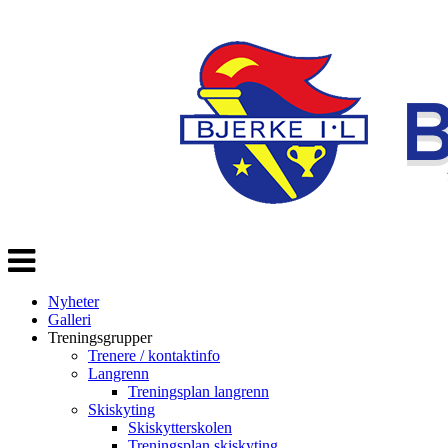
Veksle
navigasjon
Nyheter
Galleri
Treningsgrupper
Trenere / kontaktinfo
Langrenn
Treningsplan langrenn
Skiskyting
Skiskytterskolen
Treningsplan skiskyting