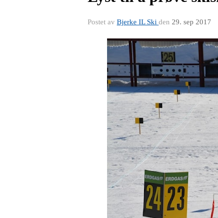
Postet av
Bjerke IL Ski
den
29. sep 2017