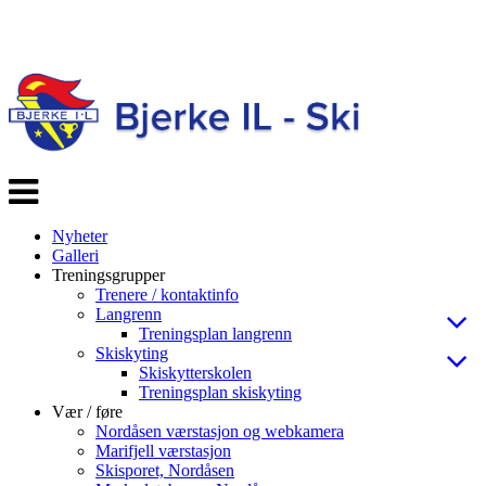
Veksle
navigasjon
Nyheter
Galleri
Treningsgrupper
Trenere / kontaktinfo
Langrenn
Treningsplan langrenn
Skiskyting
Skiskytterskolen
Treningsplan skiskyting
Vær / føre
Nordåsen værstasjon og webkamera
Marifjell værstasjon
Skisporet, Nordåsen