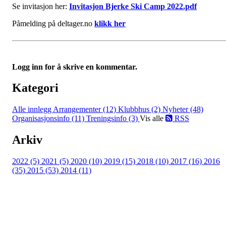
Se invitasjon her:
Invitasjon Bjerke Ski Camp 2022.pdf
Påmelding på deltager.no
klikk her
Logg inn for å skrive en kommentar.
Kategori
Alle innlegg
Arrangementer (12)
Klubbhus (2)
Nyheter (48)
Organisasjonsinfo (11)
Treningsinfo (3)
Vis alle
RSS
Arkiv
2022 (5)
2021 (5)
2020 (10)
2019 (15)
2018 (10)
2017 (16)
2016
(35)
2015 (53)
2014 (11)