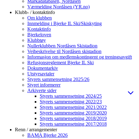
Markadatabasen, Nordåsen
Værmelding Nordåsen (YR.no)
Klubb- / kontaktinfo
Om klubben
Innmelding i Bjerke IL Ski/Skiskyting
Kontaktinfo
Bjerkeloven
Klubbtøy
Nullerklubben Nordåsen Skistadion
Veibeskrivelse til Nordåsen skistadion
Informasjon om medlemskontingent og treningsavgift
Refusjonsreglement Bjerke IL Ski
Dokumentarkiv
Utstyrsavtaler
Styrets sammensetning 2025/26
Styret informerer
Arkiverte sider
Styrets sammensetning 2024/25
Styrets sammensetning 2022/23
Styrets sammensetning 2021/2022
Styrets sammensetning 2019/2020
Styrets sammensetning 2018/2019
Styrets sammensetning 2017/2018
Renn / arrangementer
BAMA Bjerke 2026