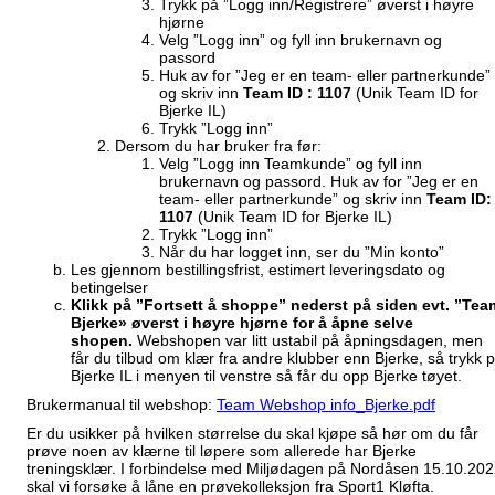
Trykk på ”Logg inn/Registrere” øverst i høyre
hjørne
Velg ”Logg inn” og fyll inn brukernavn og
passord
Huk av for ”Jeg er en team- eller partnerkunde”
og skriv inn
Team ID : 1107
(Unik Team ID for
Bjerke IL)
Trykk ”Logg inn”
Dersom du har bruker fra før:
Velg ”Logg inn Teamkunde” og fyll inn
brukernavn og passord. Huk av for ”Jeg er en
team- eller partnerkunde” og skriv inn
Team ID:
1107
(Unik Team ID for Bjerke IL)
Trykk ”Logg inn”
Når du har logget inn, ser du ”Min konto”
Les gjennom bestillingsfrist, estimert leveringsdato og
betingelser
Klikk på ”Fortsett å shoppe” nederst på siden evt. ”Tea
Bjerke» øverst i høyre hjørne for å åpne selve
shopen.
Webshopen var litt ustabil på åpningsdagen, men
får du tilbud om klær fra andre klubber enn Bjerke, så trykk 
Bjerke IL i menyen til venstre så får du opp Bjerke tøyet.
Brukermanual til webshop:
Team Webshop info_Bjerke.pdf
Er du usikker på hvilken størrelse du skal kjøpe så hør om du får
prøve noen av klærne til løpere som allerede har Bjerke
treningsklær. I forbindelse med Miljødagen på Nordåsen 15.10.20
skal vi forsøke å låne en prøvekolleksjon fra Sport1 Kløfta.