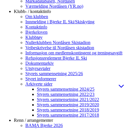
Markadatabasen, Nordåsen
Værmelding Nordåsen (YR.no)
Klubb- / kontaktinfo
Om klubben
Innmelding i Bjerke IL Ski/Skiskyting
Kontaktinfo
Bjerkeloven
Klubbtøy
Nullerklubben Nordåsen Skistadion
Veibeskrivelse til Nordåsen skistadion
Informasjon om medlemskontingent og treningsavgift
Refusjonsreglement Bjerke IL Ski
Dokumentarkiv
Utstyrsavtaler
Styrets sammensetning 2025/26
Styret informerer
Arkiverte sider
Styrets sammensetning 2024/25
Styrets sammensetning 2022/23
Styrets sammensetning 2021/2022
Styrets sammensetning 2019/2020
Styrets sammensetning 2018/2019
Styrets sammensetning 2017/2018
Renn / arrangementer
BAMA Bjerke 2026