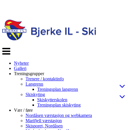
Veksle
navigasjon
Nyheter
Galleri
Treningsgrupper
Trenere / kontaktinfo
Langrenn
Treningsplan langrenn
Skiskyting
Skiskytterskolen
Treningsplan skiskyting
Vær / føre
Nordåsen værstasjon og webkamera
Marifjell værstasjon
Skisporet, Nordåsen