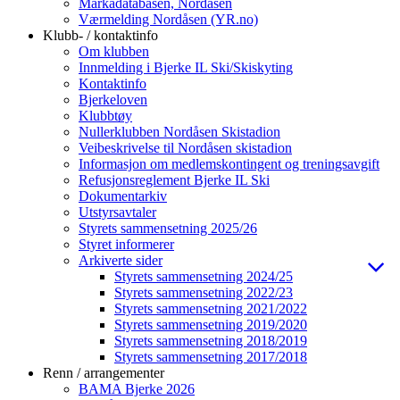
Markadatabasen, Nordåsen
Værmelding Nordåsen (YR.no)
Klubb- / kontaktinfo
Om klubben
Innmelding i Bjerke IL Ski/Skiskyting
Kontaktinfo
Bjerkeloven
Klubbtøy
Nullerklubben Nordåsen Skistadion
Veibeskrivelse til Nordåsen skistadion
Informasjon om medlemskontingent og treningsavgift
Refusjonsreglement Bjerke IL Ski
Dokumentarkiv
Utstyrsavtaler
Styrets sammensetning 2025/26
Styret informerer
Arkiverte sider
Styrets sammensetning 2024/25
Styrets sammensetning 2022/23
Styrets sammensetning 2021/2022
Styrets sammensetning 2019/2020
Styrets sammensetning 2018/2019
Styrets sammensetning 2017/2018
Renn / arrangementer
BAMA Bjerke 2026