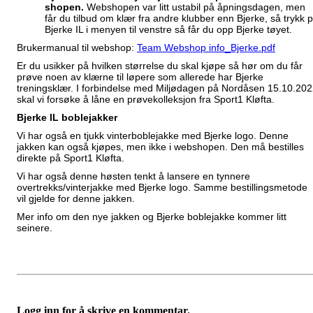
shopen.
Webshopen var litt ustabil på åpningsdagen, men
får du tilbud om klær fra andre klubber enn Bjerke, så trykk 
Bjerke IL i menyen til venstre så får du opp Bjerke tøyet.
Brukermanual til webshop:
Team Webshop info_Bjerke.pdf
Er du usikker på hvilken størrelse du skal kjøpe så hør om du får
prøve noen av klærne til løpere som allerede har Bjerke
treningsklær. I forbindelse med Miljødagen på Nordåsen 15.10.20
skal vi forsøke å låne en prøvekolleksjon fra Sport1 Kløfta.
Bjerke IL boblejakker
Vi har også en tjukk vinterboblejakke med Bjerke logo. Denne
jakken kan også kjøpes, men ikke i webshopen. Den må bestilles
direkte på Sport1 Kløfta.
Vi har også denne høsten tenkt å lansere en tynnere
overtrekks/vinterjakke med Bjerke logo. Samme bestillingsmetode
vil gjelde for denne jakken.
Mer info om den nye jakken og Bjerke boblejakke kommer litt
seinere.
Logg inn for å skrive en kommentar.