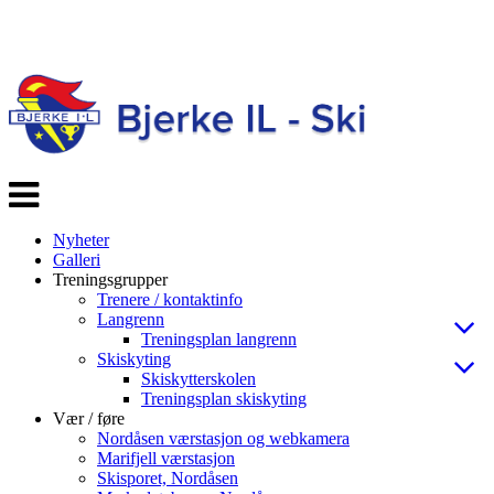
Veksle
navigasjon
Nyheter
Galleri
Treningsgrupper
Trenere / kontaktinfo
Langrenn
Treningsplan langrenn
Skiskyting
Skiskytterskolen
Treningsplan skiskyting
Vær / føre
Nordåsen værstasjon og webkamera
Marifjell værstasjon
Skisporet, Nordåsen