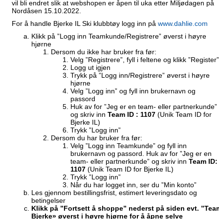
vil bli endret slik at webshopen er åpen til uka etter Miljødagen på
Nordåsen 15.10.2022.
For å handle Bjerke IL Ski klubbtøy logg inn på
www.dahlie.com
Klikk på ”Logg inn Teamkunde/Registrere” øverst i høyre
hjørne
Dersom du ikke har bruker fra før:
Velg ”Registrere”, fyll i feltene og klikk ”Register”
Logg ut igjen
Trykk på ”Logg inn/Registrere” øverst i høyre
hjørne
Velg ”Logg inn” og fyll inn brukernavn og
passord
Huk av for ”Jeg er en team- eller partnerkunde”
og skriv inn
Team ID : 1107
(Unik Team ID for
Bjerke IL)
Trykk ”Logg inn”
Dersom du har bruker fra før:
Velg ”Logg inn Teamkunde” og fyll inn
brukernavn og passord. Huk av for ”Jeg er en
team- eller partnerkunde” og skriv inn
Team ID:
1107
(Unik Team ID for Bjerke IL)
Trykk ”Logg inn”
Når du har logget inn, ser du ”Min konto”
Les gjennom bestillingsfrist, estimert leveringsdato og
betingelser
Klikk på ”Fortsett å shoppe” nederst på siden evt. ”Tea
Bjerke» øverst i høyre hjørne for å åpne selve