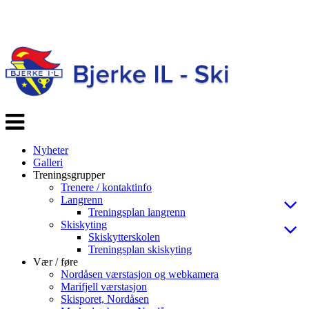
Veksle
navigasjon
Nyheter
Galleri
Treningsgrupper
Trenere / kontaktinfo
Langrenn
Treningsplan langrenn
Skiskyting
Skiskytterskolen
Treningsplan skiskyting
Vær / føre
Nordåsen værstasjon og webkamera
Marifjell værstasjon
Skisporet, Nordåsen