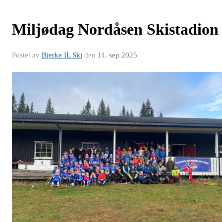
Miljødag Nordåsen Skistadion
Postet av
Bjerke IL Ski
den
11. sep 2025