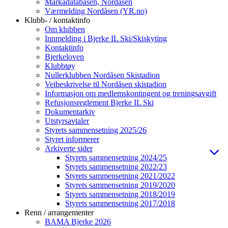
Markadatabasen, Nordåsen
Værmelding Nordåsen (YR.no)
Klubb- / kontaktinfo
Om klubben
Innmelding i Bjerke IL Ski/Skiskyting
Kontaktinfo
Bjerkeloven
Klubbtøy
Nullerklubben Nordåsen Skistadion
Veibeskrivelse til Nordåsen skistadion
Informasjon om medlemskontingent og treningsavgift
Refusjonsreglement Bjerke IL Ski
Dokumentarkiv
Utstyrsavtaler
Styrets sammensetning 2025/26
Styret informerer
Arkiverte sider
Styrets sammensetning 2024/25
Styrets sammensetning 2022/23
Styrets sammensetning 2021/2022
Styrets sammensetning 2019/2020
Styrets sammensetning 2018/2019
Styrets sammensetning 2017/2018
Renn / arrangementer
BAMA Bjerke 2026