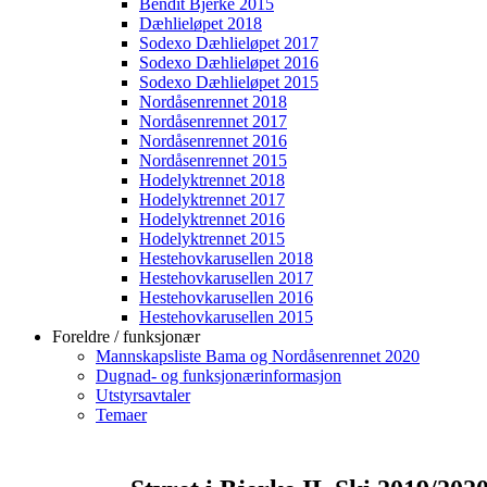
Bendit Bjerke 2015
Dæhlieløpet 2018
Sodexo Dæhlieløpet 2017
Sodexo Dæhlieløpet 2016
Sodexo Dæhlieløpet 2015
Nordåsenrennet 2018
Nordåsenrennet 2017
Nordåsenrennet 2016
Nordåsenrennet 2015
Hodelyktrennet 2018
Hodelyktrennet 2017
Hodelyktrennet 2016
Hodelyktrennet 2015
Hestehovkarusellen 2018
Hestehovkarusellen 2017
Hestehovkarusellen 2016
Hestehovkarusellen 2015
Foreldre / funksjonær
Mannskapsliste Bama og Nordåsenrennet 2020
Dugnad- og funksjonærinformasjon
Utstyrsavtaler
Temaer