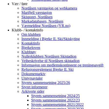
Vær / føre
Nordåsen værstasjon og webkamera
Marifjell værstasjon
Skisporet, Nordåsen
Markadatabasen, Nordåsen
Værmelding Nordåsen (YR.no)
Klubb- / kontaktinfo
Om klubben
Innmelding i Bjerke IL Ski/Skiskyting
Kontaktinfo
Bjerkeloven
Klubbtøy
Nullerklubben Nordåsen Skistadion
Veibeskrivelse til Nordåsen skistadion
Informasjon om medlemskontingent og treningsavgift
Refusjonsreglement Bjerke IL Ski
Dokumentarkiv
Utstyrsavtaler
Styrets sammensetning 2025/26
Styret informerer
Arkiverte sider
Styrets sammensetning 2024/25
Styrets sammensetning 2022/23
Styrets sammensetning 2021/2022
Styrets sammensetning 2019/2020