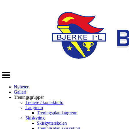
Veksle
navigasjon
Nyheter
Galleri
Treningsgrupper
Trenere / kontaktinfo
Langrenn
Treningsplan langrenn
Skiskyting
Skiskytterskolen
Treningsplan skiskyting