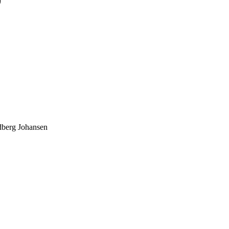
0
dberg Johansen