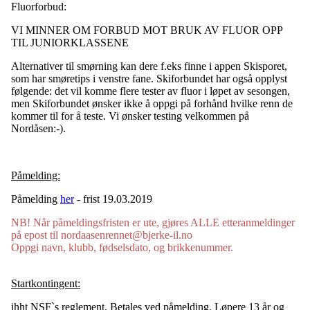
Fluorforbud:
VI MINNER OM FORBUD MOT BRUK AV FLUOR OPP
TIL JUNIORKLASSENE
Alternativer til smørning kan dere f.eks finne i appen Skisporet,
som har smøretips i venstre fane. Skiforbundet har også opplyst
følgende: det vil komme flere tester av fluor i løpet av sesongen,
men Skiforbundet ønsker ikke å oppgi på forhånd hvilke renn de
kommer til for å teste. Vi ønsker testing velkommen på
Nordåsen:-).
Påmelding:
Påmelding
her
- frist 19.03.2019
NB! Når påmeldingsfristen er ute, gjøres ALLE etteranmeldinger
på epost til nordaasenrennet@bjerke-il.no
Oppgi navn, klubb, fødselsdato, og brikkenummer.
Startkontingent:
ihht NSF`s reglement. Betales ved påmelding. Løpere 13 år og