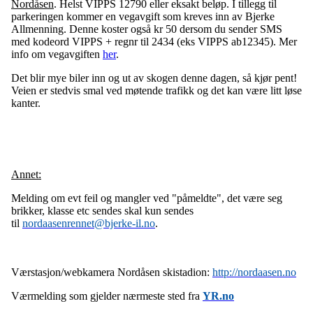
Nordåsen
. Helst VIPPS 12790 eller eksakt beløp. I tillegg til
parkeringen kommer en vegavgift som kreves inn av Bjerke
Allmenning. Denne koster også kr 50 dersom du sender SMS
med kodeord VIPPS + regnr til 2434 (eks VIPPS ab12345). Mer
info om vegavgiften
her
.
Det blir mye biler inn og ut av skogen denne dagen, så kjør pent!
Veien er stedvis smal ved møtende trafikk og det kan være litt løse
kanter.
Annet:
Melding om evt feil og mangler ved "påmeldte", det være seg
brikker, klasse etc sendes skal kun sendes
til
nordaasenrennet@bjerke-il.no
.
Værstasjon/webkamera Nordåsen skistadion:
http://nordaasen.no
Værmelding som gjelder nærmeste sted fra
YR.no