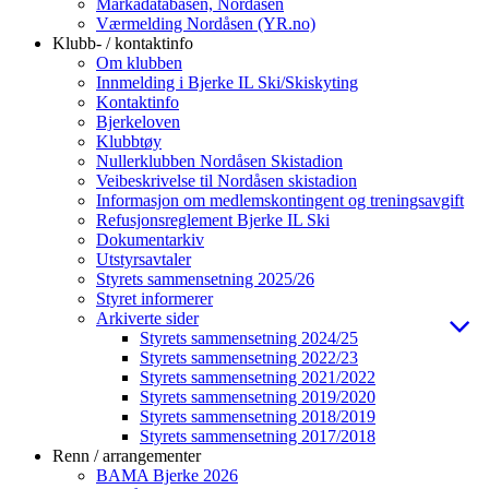
Markadatabasen, Nordåsen
Værmelding Nordåsen (YR.no)
Klubb- / kontaktinfo
Om klubben
Innmelding i Bjerke IL Ski/Skiskyting
Kontaktinfo
Bjerkeloven
Klubbtøy
Nullerklubben Nordåsen Skistadion
Veibeskrivelse til Nordåsen skistadion
Informasjon om medlemskontingent og treningsavgift
Refusjonsreglement Bjerke IL Ski
Dokumentarkiv
Utstyrsavtaler
Styrets sammensetning 2025/26
Styret informerer
Arkiverte sider
Styrets sammensetning 2024/25
Styrets sammensetning 2022/23
Styrets sammensetning 2021/2022
Styrets sammensetning 2019/2020
Styrets sammensetning 2018/2019
Styrets sammensetning 2017/2018
Renn / arrangementer
BAMA Bjerke 2026