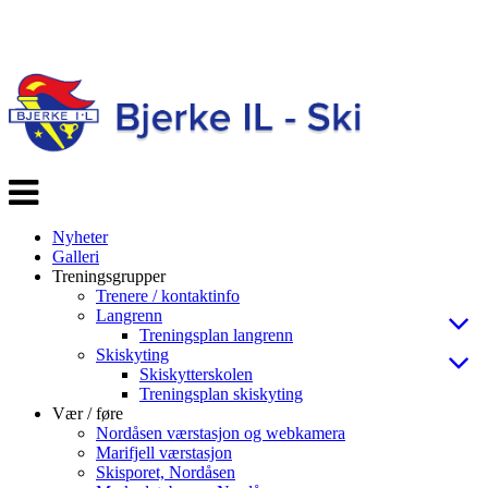
Veksle
navigasjon
Nyheter
Galleri
Treningsgrupper
Trenere / kontaktinfo
Langrenn
Treningsplan langrenn
Skiskyting
Skiskytterskolen
Treningsplan skiskyting
Vær / føre
Nordåsen værstasjon og webkamera
Marifjell værstasjon
Skisporet, Nordåsen