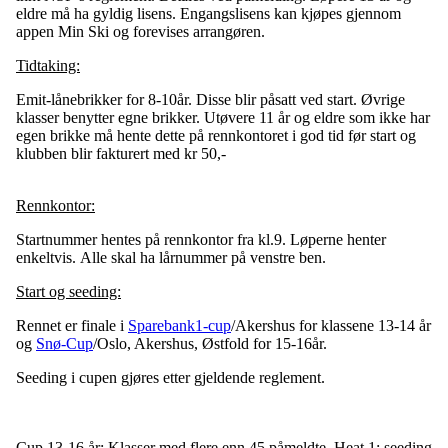
eldre må ha gyldig lisens. Engangslisens kan kjøpes gjennom
appen Min Ski og forevises arrangøren.
Tidtaking:
Emit-lånebrikker for 8-10år. Disse blir påsatt ved start. Øvrige
klasser benytter egne brikker. Utøvere 11 år og eldre som ikke har
egen brikke må hente dette på rennkontoret i god tid før start og
klubben blir fakturert med kr 50,-
Rennkontor:
Startnummer hentes på rennkontor fra kl.9. Løperne henter
enkeltvis. Alle skal ha lårnummer på venstre ben.
Start og seeding:
Rennet er finale i
Sparebank1-cup
/Akershus for klassene 13-14 år
og
Snø-Cup
/Oslo, Akershus, Østfold for 15-16år.
Seeding i cupen gjøres etter gjeldende reglement.
Cup 13-16 år: Klasser med flere enn 45 påmeldte, Heat 1: seeding