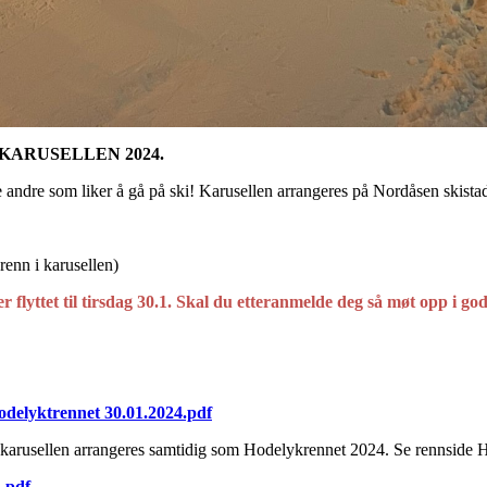
OVKARUSELLEN 2024.
e andre som liker å gå på ski! Karusellen arrangeres på Nordåsen skist
renn i karusellen)
r flyttet til tirsdag 30.1. Skal du etteranmelde deg så møt opp i go
odelyktrennet 30.01.2024.pdf
ehovkarusellen arrangeres samtidig som Hodelykrennet 2024. Se rennside
4.pdf