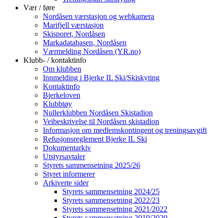
Vær / føre
Nordåsen værstasjon og webkamera
Marifjell værstasjon
Skisporet, Nordåsen
Markadatabasen, Nordåsen
Værmelding Nordåsen (YR.no)
Klubb- / kontaktinfo
Om klubben
Innmelding i Bjerke IL Ski/Skiskyting
Kontaktinfo
Bjerkeloven
Klubbtøy
Nullerklubben Nordåsen Skistadion
Veibeskrivelse til Nordåsen skistadion
Informasjon om medlemskontingent og treningsavgift
Refusjonsreglement Bjerke IL Ski
Dokumentarkiv
Utstyrsavtaler
Styrets sammensetning 2025/26
Styret informerer
Arkiverte sider
Styrets sammensetning 2024/25
Styrets sammensetning 2022/23
Styrets sammensetning 2021/2022
Styrets sammensetning 2019/2020