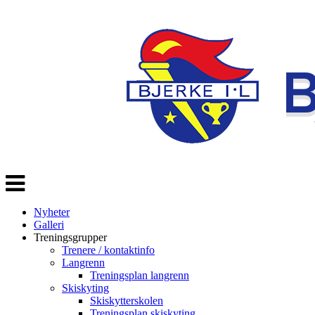
Veksle
navigasjon
Nyheter
Galleri
Treningsgrupper
Trenere / kontaktinfo
Langrenn
Treningsplan langrenn
Skiskyting
Skiskytterskolen
Treningsplan skiskyting