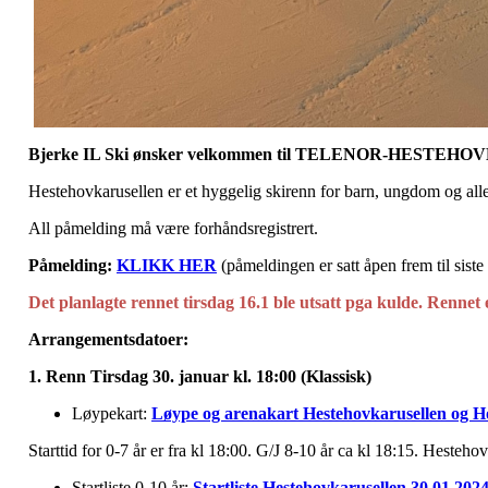
Bjerke IL Ski ønsker velkommen til TELENOR-HESTEH
Hestehovkarusellen er et hyggelig skirenn for barn, ungdom og all
All påmelding må være forhåndsregistrert.
Påmelding:
KLIKK HER
(påmeldingen er satt åpen frem til siste 
Det planlagte rennet tirsdag 16.1 ble utsatt pga kulde. Rennet e
Arrangementsdatoer:
1. Renn Tirsdag 30. januar kl. 18:00 (Klassisk)
Løypekart:
Løype og arenakart Hestehovkarusellen og H
Starttid for 0-7 år er fra kl 18:00. G/J 8-10 år ca kl 18:15. Hest
Startliste 0-10 år:
Startliste Hestehovkarusellen 30.01.202