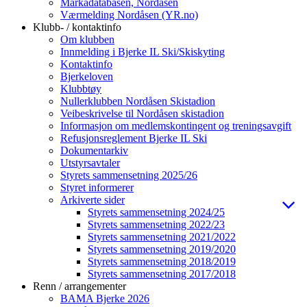
Markadatabasen, Nordåsen
Værmelding Nordåsen (YR.no)
Klubb- / kontaktinfo
Om klubben
Innmelding i Bjerke IL Ski/Skiskyting
Kontaktinfo
Bjerkeloven
Klubbtøy
Nullerklubben Nordåsen Skistadion
Veibeskrivelse til Nordåsen skistadion
Informasjon om medlemskontingent og treningsavgift
Refusjonsreglement Bjerke IL Ski
Dokumentarkiv
Utstyrsavtaler
Styrets sammensetning 2025/26
Styret informerer
Arkiverte sider
Styrets sammensetning 2024/25
Styrets sammensetning 2022/23
Styrets sammensetning 2021/2022
Styrets sammensetning 2019/2020
Styrets sammensetning 2018/2019
Styrets sammensetning 2017/2018
Renn / arrangementer
BAMA Bjerke 2026