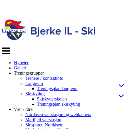
Veksle
navigasjon
Nyheter
Galleri
Treningsgrupper
Trenere / kontaktinfo
Langrenn
Treningsplan langrenn
Skiskyting
Skiskytterskolen
Treningsplan skiskyting
Vær / føre
Nordåsen værstasjon og webkamera
Marifjell værstasjon
Skisporet, Nordåsen