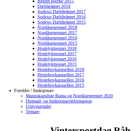
Bendit Bjerke 2015
Dæhlieløpet 2018
Sodexo Dæhlieløpet 2017
Sodexo Dæhlieløpet 2016
Sodexo Dæhlieløpet 2015
Nordåsenrennet 2018
Nordåsenrennet 2017
Nordåsenrennet 2016
Nordåsenrennet 2015
Hodelyktrennet 2018
Hodelyktrennet 2017
Hodelyktrennet 2016
Hodelyktrennet 2015
Hestehovkarusellen 2018
Hestehovkarusellen 2017
Hestehovkarusellen 2016
Hestehovkarusellen 2015
Foreldre / funksjonær
Mannskapsliste Bama og Nordåsenrennet 2020
Dugnad- og funksjonærinformasjon
Utstyrsavtaler
Temaer
Vintersportdag Råh