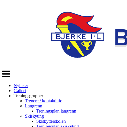
Veksle
navigasjon
Nyheter
Galleri
Treningsgrupper
Trenere / kontaktinfo
Langrenn
Treningsplan langrenn
Skiskyting
Skiskytterskolen
Treningsplan skiskyting