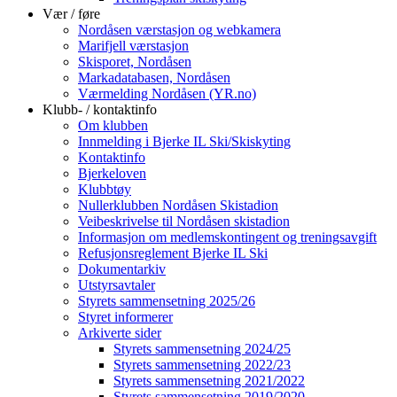
Vær / føre
Nordåsen værstasjon og webkamera
Marifjell værstasjon
Skisporet, Nordåsen
Markadatabasen, Nordåsen
Værmelding Nordåsen (YR.no)
Klubb- / kontaktinfo
Om klubben
Innmelding i Bjerke IL Ski/Skiskyting
Kontaktinfo
Bjerkeloven
Klubbtøy
Nullerklubben Nordåsen Skistadion
Veibeskrivelse til Nordåsen skistadion
Informasjon om medlemskontingent og treningsavgift
Refusjonsreglement Bjerke IL Ski
Dokumentarkiv
Utstyrsavtaler
Styrets sammensetning 2025/26
Styret informerer
Arkiverte sider
Styrets sammensetning 2024/25
Styrets sammensetning 2022/23
Styrets sammensetning 2021/2022
Styrets sammensetning 2019/2020