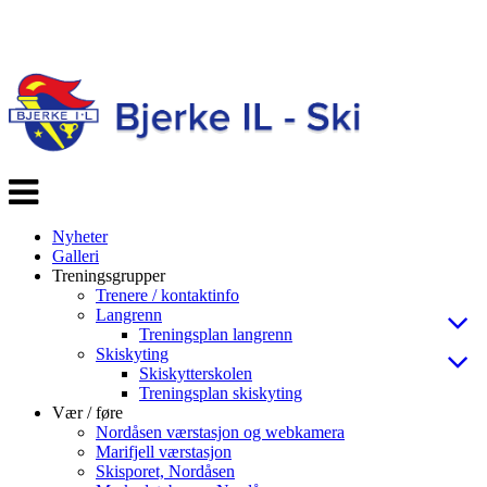
Veksle
navigasjon
Nyheter
Galleri
Treningsgrupper
Trenere / kontaktinfo
Langrenn
Treningsplan langrenn
Skiskyting
Skiskytterskolen
Treningsplan skiskyting
Vær / føre
Nordåsen værstasjon og webkamera
Marifjell værstasjon
Skisporet, Nordåsen