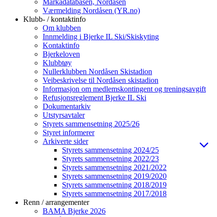
Markadatabasen, Nordåsen
Værmelding Nordåsen (YR.no)
Klubb- / kontaktinfo
Om klubben
Innmelding i Bjerke IL Ski/Skiskyting
Kontaktinfo
Bjerkeloven
Klubbtøy
Nullerklubben Nordåsen Skistadion
Veibeskrivelse til Nordåsen skistadion
Informasjon om medlemskontingent og treningsavgift
Refusjonsreglement Bjerke IL Ski
Dokumentarkiv
Utstyrsavtaler
Styrets sammensetning 2025/26
Styret informerer
Arkiverte sider
Styrets sammensetning 2024/25
Styrets sammensetning 2022/23
Styrets sammensetning 2021/2022
Styrets sammensetning 2019/2020
Styrets sammensetning 2018/2019
Styrets sammensetning 2017/2018
Renn / arrangementer
BAMA Bjerke 2026