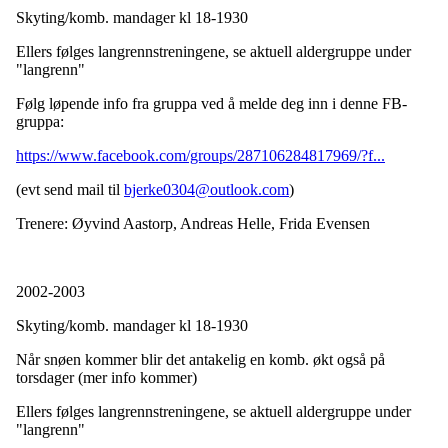
Skyting/komb. mandager kl 18-1930
Ellers følges langrennstreningene, se aktuell aldergruppe under
"langrenn"
Følg løpende info fra gruppa ved å melde deg inn i denne FB-
gruppa:
https://www.facebook.com/groups/287106284817969/?f...
(evt send mail til
bjerke0304@outlook.com
)
Trenere: Øyvind Aastorp, Andreas Helle, Frida Evensen
2002-2003
Skyting/komb. mandager kl 18-1930
Når snøen kommer blir det antakelig en komb. økt også på
torsdager (mer info kommer)
Ellers følges langrennstreningene, se aktuell aldergruppe under
"langrenn"