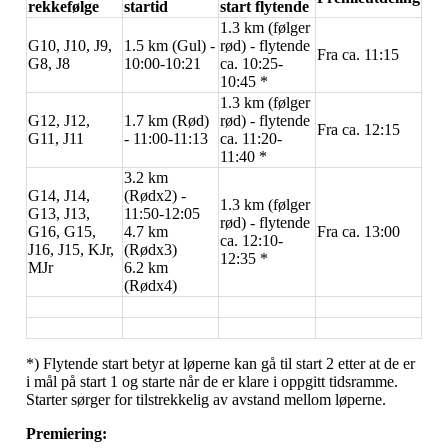
rekkefølge
startid
start flytende
1.3 km (følger
G10, J10, J9,
1.5 km (Gul) -
rød) - flytende
Fra ca. 11:15
G8, J8
10:00-10:21
ca. 10:25-
10:45 *
1.3 km (følger
G12, J12,
1.7 km (Rød)
rød) - flytende
Fra ca. 12:15
G11, J11
- 11:00-11:13
ca. 11:20-
11:40 *
3.2 km
G14, J14,
(Rødx2) -
1.3 km (følger
G13, J13,
11:50-12:05
rød) - flytende
G16, G15,
4.7 km
Fra ca. 13:00
ca. 12:10-
J16, J15, KJr,
(Rødx3)
12:35 *
MJr
6.2 km
(Rødx4)
*) Flytende start betyr at løperne kan gå til start 2 etter at de er
i mål på start 1 og starte når de er klare i oppgitt tidsramme.
Starter sørger for tilstrekkelig av avstand mellom løperne.
Premiering: