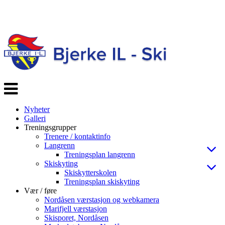
Veksle
navigasjon
Nyheter
Galleri
Treningsgrupper
Trenere / kontaktinfo
Langrenn
Treningsplan langrenn
Skiskyting
Skiskytterskolen
Treningsplan skiskyting
Vær / føre
Nordåsen værstasjon og webkamera
Marifjell værstasjon
Skisporet, Nordåsen