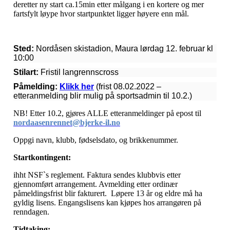
deretter ny start ca.15min etter målgang i en kortere og mer
fartsfylt løype hvor startpunktet ligger høyere enn mål.
Sted:
Nordåsen skistadion, Maura lørdag 12. februar kl
10:00
Stilart:
Fristil langrennscross
Påmelding:
Klikk her
(frist 08.02.2022 –
etteranmelding blir mulig på sportsadmin til 10.2.)
NB! Etter 10.2, gjøres ALLE etteranmeldinger på epost til
nordaasenrennet@bjerke-il.no
Oppgi navn, klubb, fødselsdato, og brikkenummer.
Startkontingent:
ihht NSF`s reglement. Faktura sendes klubbvis etter
gjennomført arrangement. Avmelding etter ordinær
påmeldingsfrist blir fakturert. Løpere 13 år og eldre må ha
gyldig lisens. Engangslisens kan kjøpes hos arrangøren på
renndagen.
Tidtaking: