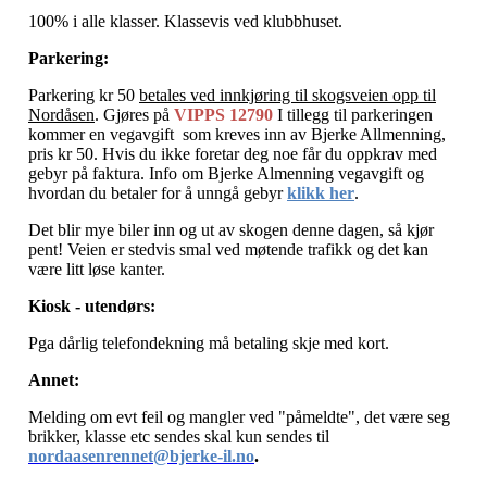
100% i alle klasser. Klassevis ved klubbhuset.
Parkering:
Parkering kr 50
betales ved innkjøring til skogsveien opp til
Nordåsen
. Gjøres på
VIPPS 12790
I tillegg til parkeringen
kommer en vegavgift som kreves inn av Bjerke Allmenning,
pris kr 50. Hvis du ikke foretar deg noe får du oppkrav med
gebyr på faktura. Info om Bjerke Almenning vegavgift og
hvordan du betaler for å unngå gebyr
klikk her
.
Det blir mye biler inn og ut av skogen denne dagen, så kjør
pent! Veien er stedvis smal ved møtende trafikk og det kan
være litt løse kanter.
Kiosk - utendørs:
Pga dårlig telefondekning må betaling skje med kort.
Annet:
Melding om evt feil og mangler ved "påmeldte", det være seg
brikker, klasse etc sendes skal kun sendes til
nordaasenrennet@bjerke-il.no
.