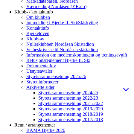
Markadatabasen, Nordåsen
Værmelding Nordåsen (YR.no)
Klubb- / kontaktinfo
Om klubben
Innmelding i Bjerke IL Ski/Skiskyting
Kontaktinfo
Bjerkeloven
Klubbtøy
Nullerklubben Nordåsen Skistadion
Veibeskrivelse til Nordåsen skistadion
Informasjon om medlemskontingent og treningsavgift
Refusjonsreglement Bjerke IL Ski
Dokumentarkiv
Utstyrsavtaler
Styrets sammensetning 2025/26
Styret informerer
Arkiverte sider
Styrets sammensetning 2024/25
Styrets sammensetning 2022/23
Styrets sammensetning 2021/2022
Styrets sammensetning 2019/2020
Styrets sammensetning 2018/2019
Styrets sammensetning 2017/2018
Renn / arrangementer
BAMA Bjerke 2026