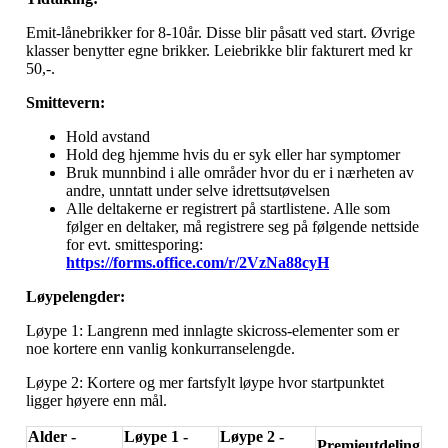
Emit-lånebrikker for 8-10år. Disse blir påsatt ved start. Øvrige
klasser benytter egne brikker. Leiebrikke blir fakturert med kr
50,-.
Smittevern:
Hold avstand
Hold deg hjemme hvis du er syk eller har symptomer
Bruk munnbind i alle områder hvor du er i nærheten av
andre, unntatt under selve idrettsutøvelsen
Alle deltakerne er registrert på startlistene. Alle som
følger en deltaker, må registrere seg på følgende nettside
for evt. smittesporing:
https://forms.office.com/r/2VzNa88cyH
Løypelengder:
Løype 1: Langrenn med innlagte skicross-elementer som er
noe kortere enn vanlig konkurranselengde.
Løype 2: Kortere og mer fartsfylt løype hvor startpunktet
ligger høyere enn mål.
Alder -
Løype 1 -
Løype 2 -
Premieutdeling