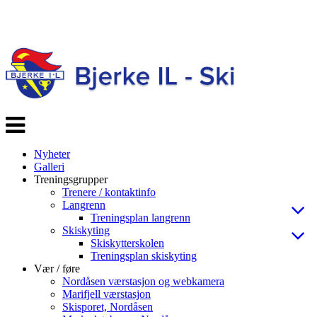
Veksle
navigasjon
Nyheter
Galleri
Treningsgrupper
Trenere / kontaktinfo
Langrenn
Treningsplan langrenn
Skiskyting
Skiskytterskolen
Treningsplan skiskyting
Vær / føre
Nordåsen værstasjon og webkamera
Marifjell værstasjon
Skisporet, Nordåsen