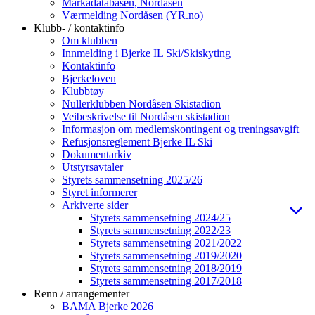
Markadatabasen, Nordåsen
Værmelding Nordåsen (YR.no)
Klubb- / kontaktinfo
Om klubben
Innmelding i Bjerke IL Ski/Skiskyting
Kontaktinfo
Bjerkeloven
Klubbtøy
Nullerklubben Nordåsen Skistadion
Veibeskrivelse til Nordåsen skistadion
Informasjon om medlemskontingent og treningsavgift
Refusjonsreglement Bjerke IL Ski
Dokumentarkiv
Utstyrsavtaler
Styrets sammensetning 2025/26
Styret informerer
Arkiverte sider
Styrets sammensetning 2024/25
Styrets sammensetning 2022/23
Styrets sammensetning 2021/2022
Styrets sammensetning 2019/2020
Styrets sammensetning 2018/2019
Styrets sammensetning 2017/2018
Renn / arrangementer
BAMA Bjerke 2026