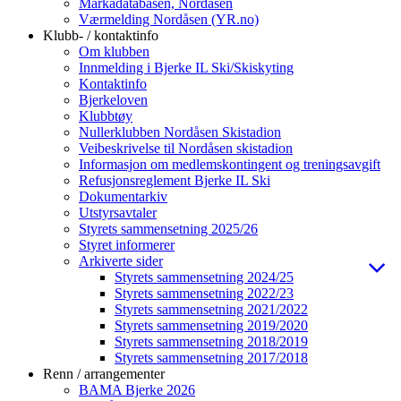
Markadatabasen, Nordåsen
Værmelding Nordåsen (YR.no)
Klubb- / kontaktinfo
Om klubben
Innmelding i Bjerke IL Ski/Skiskyting
Kontaktinfo
Bjerkeloven
Klubbtøy
Nullerklubben Nordåsen Skistadion
Veibeskrivelse til Nordåsen skistadion
Informasjon om medlemskontingent og treningsavgift
Refusjonsreglement Bjerke IL Ski
Dokumentarkiv
Utstyrsavtaler
Styrets sammensetning 2025/26
Styret informerer
Arkiverte sider
Styrets sammensetning 2024/25
Styrets sammensetning 2022/23
Styrets sammensetning 2021/2022
Styrets sammensetning 2019/2020
Styrets sammensetning 2018/2019
Styrets sammensetning 2017/2018
Renn / arrangementer
BAMA Bjerke 2026