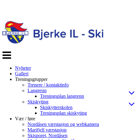
Veksle
navigasjon
Nyheter
Galleri
Treningsgrupper
Trenere / kontaktinfo
Langrenn
Treningsplan langrenn
Skiskyting
Skiskytterskolen
Treningsplan skiskyting
Vær / føre
Nordåsen værstasjon og webkamera
Marifjell værstasjon
Skisporet, Nordåsen