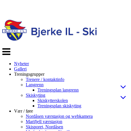
Veksle
navigasjon
Nyheter
Galleri
Treningsgrupper
Trenere / kontaktinfo
Langrenn
Treningsplan langrenn
Skiskyting
Skiskytterskolen
Treningsplan skiskyting
Vær / føre
Nordåsen værstasjon og webkamera
Marifjell værstasjon
Skisporet, Nordåsen