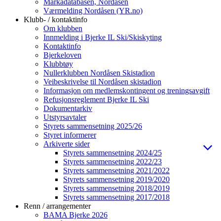
Markadatabasen, Nordåsen
Værmelding Nordåsen (YR.no)
Klubb- / kontaktinfo
Om klubben
Innmelding i Bjerke IL Ski/Skiskyting
Kontaktinfo
Bjerkeloven
Klubbtøy
Nullerklubben Nordåsen Skistadion
Veibeskrivelse til Nordåsen skistadion
Informasjon om medlemskontingent og treningsavgift
Refusjonsreglement Bjerke IL Ski
Dokumentarkiv
Utstyrsavtaler
Styrets sammensetning 2025/26
Styret informerer
Arkiverte sider
Styrets sammensetning 2024/25
Styrets sammensetning 2022/23
Styrets sammensetning 2021/2022
Styrets sammensetning 2019/2020
Styrets sammensetning 2018/2019
Styrets sammensetning 2017/2018
Renn / arrangementer
BAMA Bjerke 2026