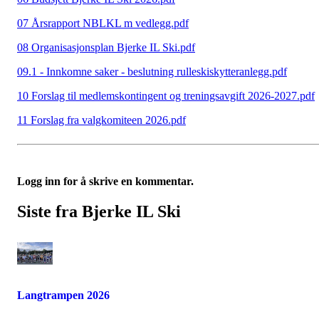
07 Årsrapport NBLKL m vedlegg.pdf
08 Organisasjonsplan Bjerke IL Ski.pdf
09.1 - Innkomne saker - beslutning rulleskiskytteranlegg.pdf
10 Forslag til medlemskontingent og treningsavgift 2026-2027.pdf
11 Forslag fra valgkomiteen 2026.pdf
Logg inn for å skrive en kommentar.
Siste fra Bjerke IL Ski
Langtrampen 2026