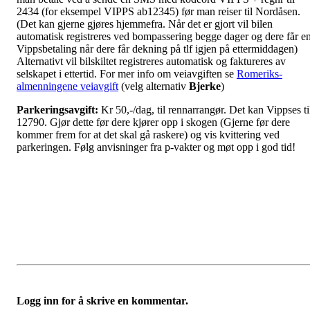
2434 (for eksempel VIPPS ab12345) før man reiser til Nordåsen.
(Det kan gjerne gjøres hjemmefra. Når det er gjort vil bilen
automatisk registreres ved bompassering begge dager og dere får e
Vippsbetaling når dere får dekning på tlf igjen på ettermiddagen)
Alternativt vil bilskiltet registreres automatisk og faktureres av
selskapet i ettertid. For mer info om veiavgiften se
Romeriks-
almenningene veiavgift
(velg alternativ
Bjerke
)
Parkeringsavgift:
Kr 50,-/dag, til rennarrangør. Det kan Vippses ti
12790. Gjør dette før dere kjører opp i skogen (Gjerne før dere
kommer frem for at det skal gå raskere) og vis kvittering ved
parkeringen. Følg anvisninger fra p-vakter og møt opp i god tid!
Logg inn for å skrive en kommentar.