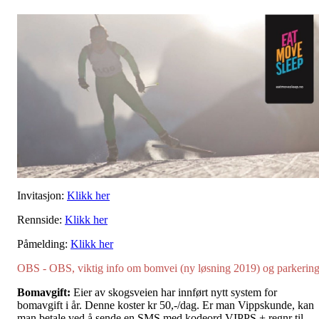
Invitasjon:
Klikk her
Rennside:
Klikk her
Påmelding:
Klikk her
OBS - OBS, viktig info om bomvei (ny løsning 2019) og parkerin
Bomavgift:
Eier av skogsveien har innført nytt system for
bomavgift i år. Denne koster kr 50,-/dag. Er man Vippskunde, kan
man betale ved å sende en SMS med kodeord VIPPS + regnr til