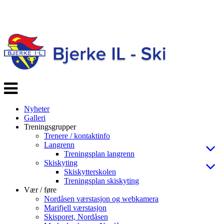
Veksle
navigasjon
Nyheter
Galleri
Treningsgrupper
Trenere / kontaktinfo
Langrenn
Treningsplan langrenn
Skiskyting
Skiskytterskolen
Treningsplan skiskyting
Vær / føre
Nordåsen værstasjon og webkamera
Marifjell værstasjon
Skisporet, Nordåsen