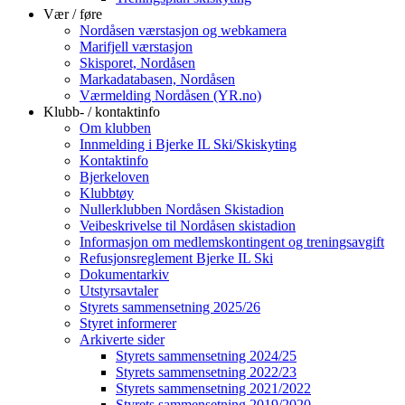
Vær / føre
Nordåsen værstasjon og webkamera
Marifjell værstasjon
Skisporet, Nordåsen
Markadatabasen, Nordåsen
Værmelding Nordåsen (YR.no)
Klubb- / kontaktinfo
Om klubben
Innmelding i Bjerke IL Ski/Skiskyting
Kontaktinfo
Bjerkeloven
Klubbtøy
Nullerklubben Nordåsen Skistadion
Veibeskrivelse til Nordåsen skistadion
Informasjon om medlemskontingent og treningsavgift
Refusjonsreglement Bjerke IL Ski
Dokumentarkiv
Utstyrsavtaler
Styrets sammensetning 2025/26
Styret informerer
Arkiverte sider
Styrets sammensetning 2024/25
Styrets sammensetning 2022/23
Styrets sammensetning 2021/2022
Styrets sammensetning 2019/2020