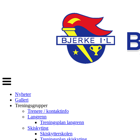
Veksle
navigasjon
Nyheter
Galleri
Treningsgrupper
Trenere / kontaktinfo
Langrenn
Treningsplan langrenn
Skiskyting
Skiskytterskolen
Treningsplan skiskyting