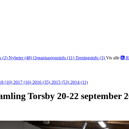
s (2)
Nyheter (48)
Organisasjonsinfo (11)
Treningsinfo (3)
Vis alle
R
18 (10)
2017 (16)
2016 (35)
2015 (53)
2014 (11)
isamling Torsby 20-22 september 