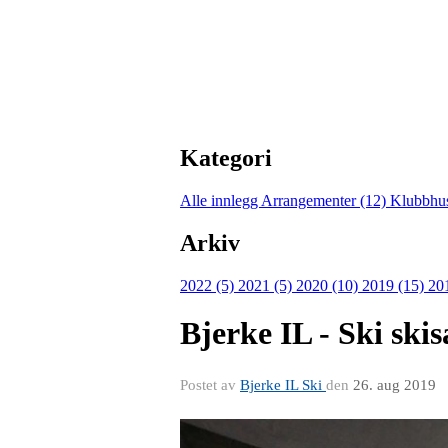
Kategori
Alle innlegg
Arrangementer (12)
Klubbhu
Arkiv
2022 (5)
2021 (5)
2020 (10)
2019 (15)
20
Bjerke IL - Ski sk
Postet av
Bjerke IL Ski
den
26. aug 2019