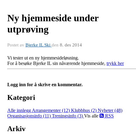
Ny hjemmeside under
utprøving
Postet av
Bjerke IL Ski
den
8. des 2014
Vi tester ut en ny hjemmesideløsning.
For å besøke Bjerke IL sin nåværende hjemmeside,
trykk her
Logg inn for å skrive en kommentar.
Kategori
Alle innlegg
Arrangementer (12)
Klubbhus (2)
Nyheter (48)
Organisasjonsinfo (11)
Treningsinfo (3)
Vis alle
RSS
Arkiv