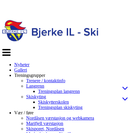
Veksle
navigasjon
Nyheter
Galleri
Treningsgrupper
Trenere / kontaktinfo
Langrenn
Treningsplan langrenn
Skiskyting
Skiskytterskolen
Treningsplan skiskyting
Vær / føre
Nordåsen værstasjon og webkamera
Marifjell værstasjon
Skisporet, Nordåsen