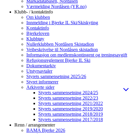
Markadatabasen, Nordåsen
Værmelding Nordåsen (YR.no)
Klubb- / kontaktinfo
Om klubben
Innmelding i Bjerke IL Ski/Skiskyting
Kontaktinfo
Bjerkeloven
Klubbtøy
Nullerklubben Nordåsen Skistadion
Veibeskrivelse til Nordåsen skistadion
Informasjon om medlemskontingent og treningsavgift
Refusjonsreglement Bjerke IL Ski
Dokumentarkiv
Utstyrsavtaler
Styrets sammensetning 2025/26
Styret informerer
Arkiverte sider
Styrets sammensetning 2024/25
Styrets sammensetning 2022/23
Styrets sammensetning 2021/2022
Styrets sammensetning 2019/2020
Styrets sammensetning 2018/2019
Styrets sammensetning 2017/2018
Renn / arrangementer
BAMA Bjerke 2026