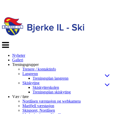
Veksle
navigasjon
Nyheter
Galleri
Treningsgrupper
Trenere / kontaktinfo
Langrenn
Treningsplan langrenn
Skiskyting
Skiskytterskolen
Treningsplan skiskyting
Vær / føre
Nordåsen værstasjon og webkamera
Marifjell værstasjon
Skisporet, Nordåsen