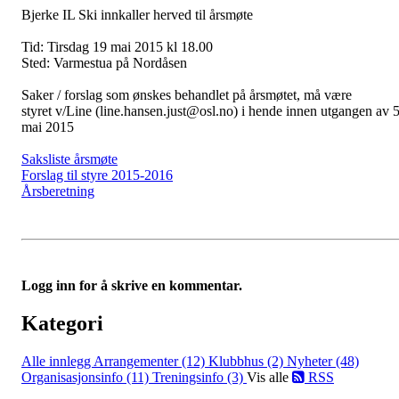
Bjerke IL Ski innkaller herved til årsmøte
Tid: Tirsdag 19 mai 2015 kl 18.00
Sted: Varmestua på Nordåsen
Saker / forslag som ønskes behandlet på årsmøtet, må være
styret v/Line (line.hansen.just@osl.no) i hende innen utgangen av 
mai 2015
Saksliste årsmøte
Forslag til styre 2015-2016
Årsberetning
Logg inn for å skrive en kommentar.
Kategori
Alle innlegg
Arrangementer (12)
Klubbhus (2)
Nyheter (48)
Organisasjonsinfo (11)
Treningsinfo (3)
Vis alle
RSS