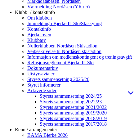
Markadatabasen, Nordåsen
Værmelding Nordåsen (YR.no)
Klubb- / kontaktinfo
Om klubben
Innmelding i Bjerke IL Ski/Skiskyting
Kontaktinfo
Bjerkeloven
Klubbtøy
Nullerklubben Nordåsen Skistadion
Veibeskrivelse til Nordåsen skistadion
Informasjon om medlemskontingent og treningsavgift
Refusjonsreglement Bjerke IL Ski
Dokumentarkiv
Utstyrsavtaler
Styrets sammensetning 2025/26
Styret informerer
Arkiverte sider
Styrets sammensetning 2024/25
Styrets sammensetning 2022/23
Styrets sammensetning 2021/2022
Styrets sammensetning 2019/2020
Styrets sammensetning 2018/2019
Styrets sammensetning 2017/2018
Renn / arrangementer
BAMA Bjerke 2026