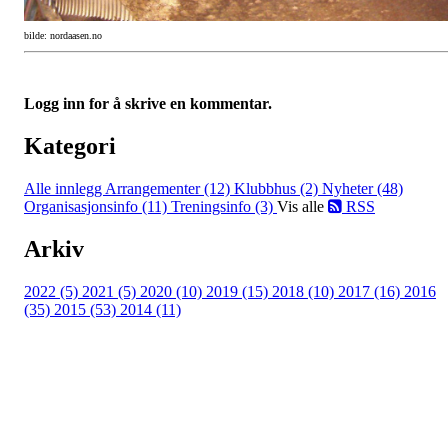
bilde: nordaasen.no
Logg inn for å skrive en kommentar.
Kategori
Alle innlegg
Arrangementer (12)
Klubbhus (2)
Nyheter (48)
Organisasjonsinfo (11)
Treningsinfo (3)
Vis alle
RSS
Arkiv
2022 (5)
2021 (5)
2020 (10)
2019 (15)
2018 (10)
2017 (16)
2016
(35)
2015 (53)
2014 (11)