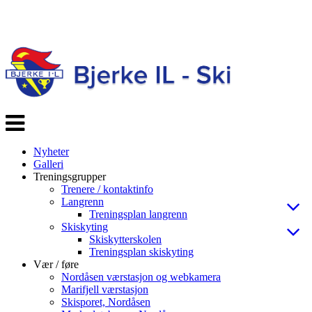
Veksle
navigasjon
Nyheter
Galleri
Treningsgrupper
Trenere / kontaktinfo
Langrenn
Treningsplan langrenn
Skiskyting
Skiskytterskolen
Treningsplan skiskyting
Vær / føre
Nordåsen værstasjon og webkamera
Marifjell værstasjon
Skisporet, Nordåsen