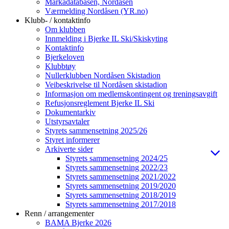
Markadatabasen, Nordåsen
Værmelding Nordåsen (YR.no)
Klubb- / kontaktinfo
Om klubben
Innmelding i Bjerke IL Ski/Skiskyting
Kontaktinfo
Bjerkeloven
Klubbtøy
Nullerklubben Nordåsen Skistadion
Veibeskrivelse til Nordåsen skistadion
Informasjon om medlemskontingent og treningsavgift
Refusjonsreglement Bjerke IL Ski
Dokumentarkiv
Utstyrsavtaler
Styrets sammensetning 2025/26
Styret informerer
Arkiverte sider
Styrets sammensetning 2024/25
Styrets sammensetning 2022/23
Styrets sammensetning 2021/2022
Styrets sammensetning 2019/2020
Styrets sammensetning 2018/2019
Styrets sammensetning 2017/2018
Renn / arrangementer
BAMA Bjerke 2026