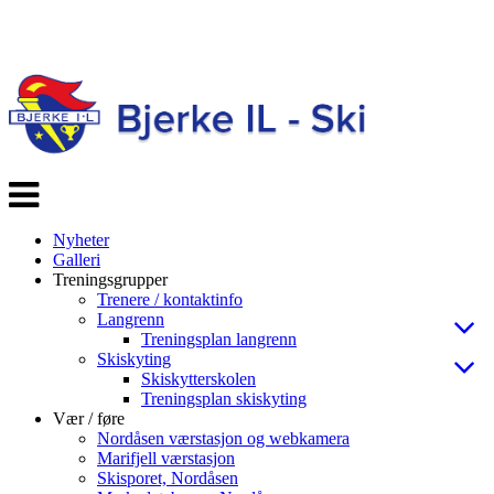
Veksle
navigasjon
Nyheter
Galleri
Treningsgrupper
Trenere / kontaktinfo
Langrenn
Treningsplan langrenn
Skiskyting
Skiskytterskolen
Treningsplan skiskyting
Vær / føre
Nordåsen værstasjon og webkamera
Marifjell værstasjon
Skisporet, Nordåsen