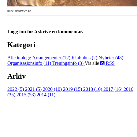
bilde: nordaasen.no
Logg inn for å skrive en kommentar.
Kategori
Alle innlegg
Arrangementer (12)
Klubbhus (2)
Nyheter (48)
Organisasjonsinfo (11)
Treningsinfo (3)
Vis alle
RSS
Arkiv
2022 (5)
2021 (5)
2020 (10)
2019 (15)
2018 (10)
2017 (16)
2016
(35)
2015 (53)
2014 (11)