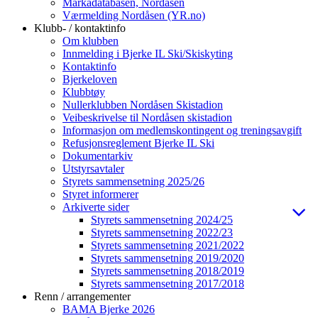
Markadatabasen, Nordåsen
Værmelding Nordåsen (YR.no)
Klubb- / kontaktinfo
Om klubben
Innmelding i Bjerke IL Ski/Skiskyting
Kontaktinfo
Bjerkeloven
Klubbtøy
Nullerklubben Nordåsen Skistadion
Veibeskrivelse til Nordåsen skistadion
Informasjon om medlemskontingent og treningsavgift
Refusjonsreglement Bjerke IL Ski
Dokumentarkiv
Utstyrsavtaler
Styrets sammensetning 2025/26
Styret informerer
Arkiverte sider
Styrets sammensetning 2024/25
Styrets sammensetning 2022/23
Styrets sammensetning 2021/2022
Styrets sammensetning 2019/2020
Styrets sammensetning 2018/2019
Styrets sammensetning 2017/2018
Renn / arrangementer
BAMA Bjerke 2026