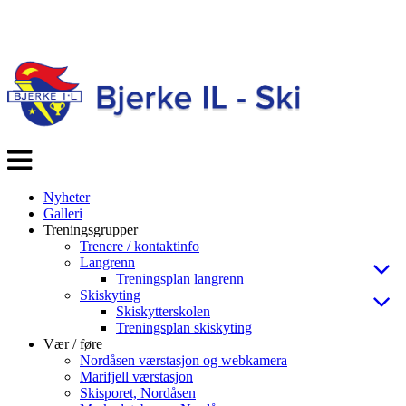
Veksle
navigasjon
Nyheter
Galleri
Treningsgrupper
Trenere / kontaktinfo
Langrenn
Treningsplan langrenn
Skiskyting
Skiskytterskolen
Treningsplan skiskyting
Vær / føre
Nordåsen værstasjon og webkamera
Marifjell værstasjon
Skisporet, Nordåsen