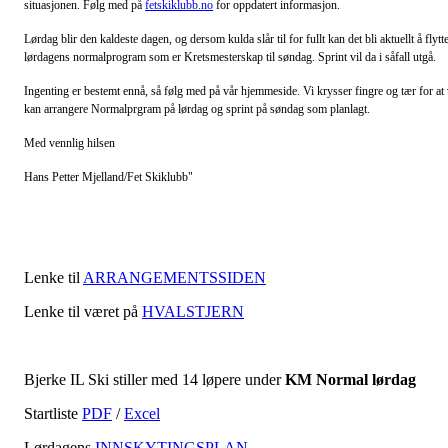
situasjonen. Følg med på
fetskiklubb.no
for oppdatert informasjon.
Lørdag blir den kaldeste dagen, og dersom kulda slår til for fullt kan det bli aktuellt å flytt
lørdagens normalprogram som er Kretsmesterskap til søndag. Sprint vil da i såfall utgå.
Ingenting er bestemt ennå, så følg med på vår hjemmeside. Vi krysser fingre og tær for at 
kan arrangere Normalprgram på lørdag og sprint på søndag som planlagt.
Med vennlig hilsen
Hans Petter Mjelland/Fet Skiklubb"
Lenke til
ARRANGEMENTSSIDEN
Lenke til været på
HVALSTJERN
Bjerke IL Ski stiller med 14 løpere under
KM Normal lørdag
Startliste
PDF
/
Excel
Lørdagens
INNSKYTINGSPLAN