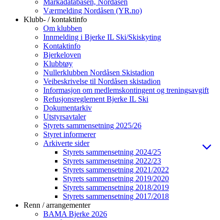
Markadatabasen, Nordåsen
Værmelding Nordåsen (YR.no)
Klubb- / kontaktinfo
Om klubben
Innmelding i Bjerke IL Ski/Skiskyting
Kontaktinfo
Bjerkeloven
Klubbtøy
Nullerklubben Nordåsen Skistadion
Veibeskrivelse til Nordåsen skistadion
Informasjon om medlemskontingent og treningsavgift
Refusjonsreglement Bjerke IL Ski
Dokumentarkiv
Utstyrsavtaler
Styrets sammensetning 2025/26
Styret informerer
Arkiverte sider
Styrets sammensetning 2024/25
Styrets sammensetning 2022/23
Styrets sammensetning 2021/2022
Styrets sammensetning 2019/2020
Styrets sammensetning 2018/2019
Styrets sammensetning 2017/2018
Renn / arrangementer
BAMA Bjerke 2026