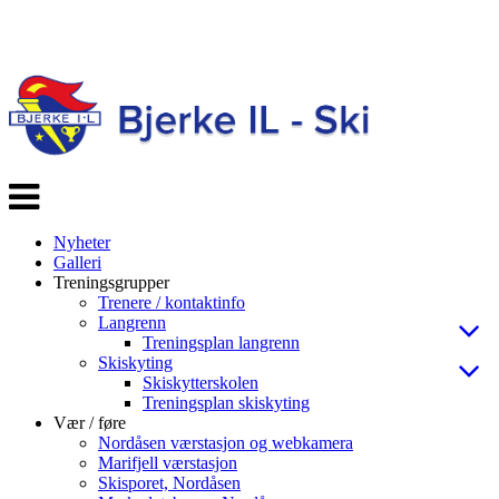
Veksle
navigasjon
Nyheter
Galleri
Treningsgrupper
Trenere / kontaktinfo
Langrenn
Treningsplan langrenn
Skiskyting
Skiskytterskolen
Treningsplan skiskyting
Vær / føre
Nordåsen værstasjon og webkamera
Marifjell værstasjon
Skisporet, Nordåsen