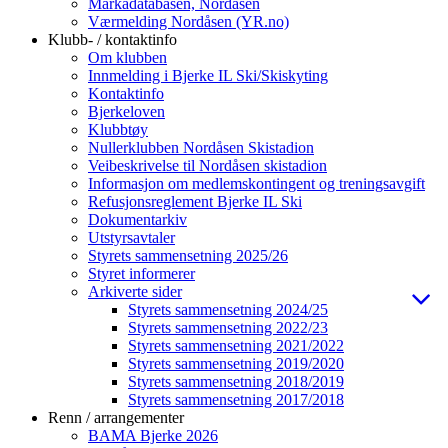
Markadatabasen, Nordåsen
Værmelding Nordåsen (YR.no)
Klubb- / kontaktinfo
Om klubben
Innmelding i Bjerke IL Ski/Skiskyting
Kontaktinfo
Bjerkeloven
Klubbtøy
Nullerklubben Nordåsen Skistadion
Veibeskrivelse til Nordåsen skistadion
Informasjon om medlemskontingent og treningsavgift
Refusjonsreglement Bjerke IL Ski
Dokumentarkiv
Utstyrsavtaler
Styrets sammensetning 2025/26
Styret informerer
Arkiverte sider
Styrets sammensetning 2024/25
Styrets sammensetning 2022/23
Styrets sammensetning 2021/2022
Styrets sammensetning 2019/2020
Styrets sammensetning 2018/2019
Styrets sammensetning 2017/2018
Renn / arrangementer
BAMA Bjerke 2026