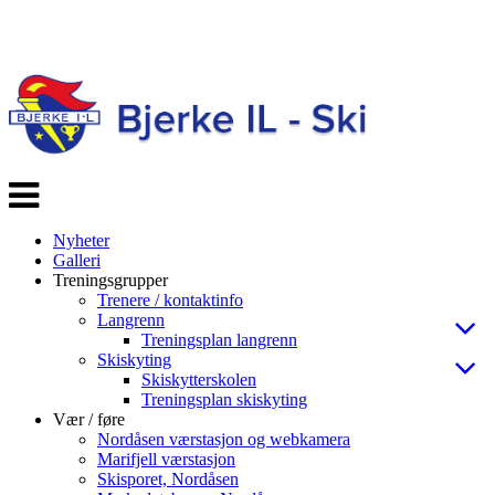
Veksle
navigasjon
Nyheter
Galleri
Treningsgrupper
Trenere / kontaktinfo
Langrenn
Treningsplan langrenn
Skiskyting
Skiskytterskolen
Treningsplan skiskyting
Vær / føre
Nordåsen værstasjon og webkamera
Marifjell værstasjon
Skisporet, Nordåsen