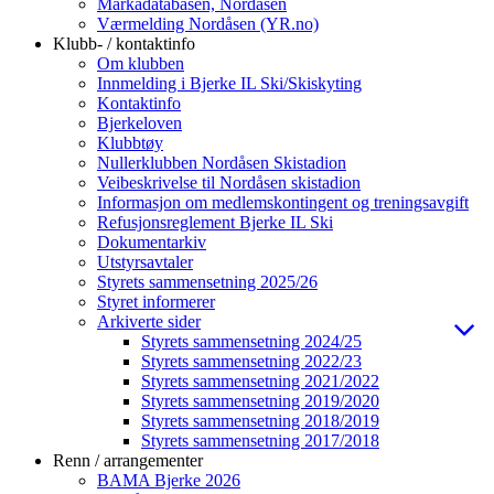
Markadatabasen, Nordåsen
Værmelding Nordåsen (YR.no)
Klubb- / kontaktinfo
Om klubben
Innmelding i Bjerke IL Ski/Skiskyting
Kontaktinfo
Bjerkeloven
Klubbtøy
Nullerklubben Nordåsen Skistadion
Veibeskrivelse til Nordåsen skistadion
Informasjon om medlemskontingent og treningsavgift
Refusjonsreglement Bjerke IL Ski
Dokumentarkiv
Utstyrsavtaler
Styrets sammensetning 2025/26
Styret informerer
Arkiverte sider
Styrets sammensetning 2024/25
Styrets sammensetning 2022/23
Styrets sammensetning 2021/2022
Styrets sammensetning 2019/2020
Styrets sammensetning 2018/2019
Styrets sammensetning 2017/2018
Renn / arrangementer
BAMA Bjerke 2026