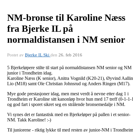
NM-bronse til Karoline Næss
fra Bjerke IL på
normaldistansen i NM senior
Postet av
Bjerke IL Ski
den
26. feb 2016
5 Bjerkeløpere stilte til start på normaldistansen NM senior og NM
junior i Trondheim idag.
Karoline Næss (K senior), Anitra Vognild (K20-21), Øyvind Aalli
Lio (M18) samt Ole Christian Johnsrud og Anders Ringen (M17).
Mye gode prestasjoner idag, men mest verdt å nevne etter dag 1 i
Trondheim er Karoline sitt kanonløp hvor hun med 17 treff (0-1-1-
og god fart i sporet sikret seg en strålende bronsemedalje i NM.
Vi synes det er fantastisk med en Bjerkeløper på pallen i et senior-
NM. Takk Karoline! :-)
Til juniorene - riktig lykke til med resten av junior-NM i Trondheim