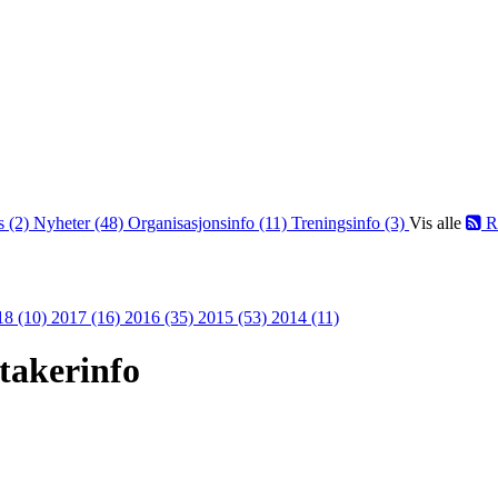
s (2)
Nyheter (48)
Organisasjonsinfo (11)
Treningsinfo (3)
Vis alle
R
18 (10)
2017 (16)
2016 (35)
2015 (53)
2014 (11)
takerinfo