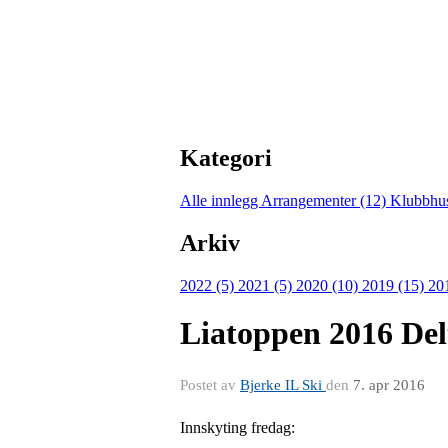
Kategori
Alle innlegg
Arrangementer (12)
Klubbhu
Arkiv
2022 (5)
2021 (5)
2020 (10)
2019 (15)
20
Liatoppen 2016 Del
Postet av
Bjerke IL Ski
den
7. apr 2016
Innskyting fredag: