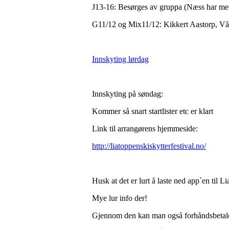
J13-16: Besørges av gruppa (Næss har med
G11/12 og Mix11/12: Kikkert Aastorp, Vå
Innskyting lørdag
Innskyting på søndag:
Kommer så snart startlister etc er klart
Link til arrangørens hjemmeside:
http://liatoppenskiskytterfestival.no/
Husk at det er lurt å laste ned app`en til 
Mye lur info der!
Gjennom den kan man også forhåndsbetale 