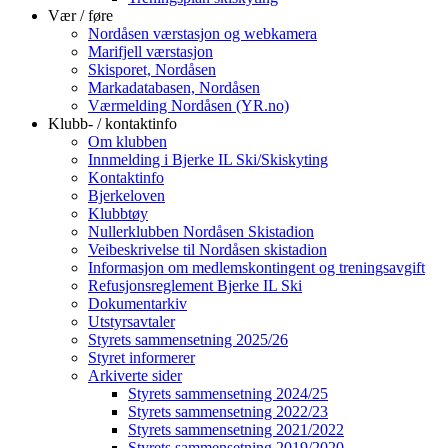
Vær / føre
Nordåsen værstasjon og webkamera
Marifjell værstasjon
Skisporet, Nordåsen
Markadatabasen, Nordåsen
Værmelding Nordåsen (YR.no)
Klubb- / kontaktinfo
Om klubben
Innmelding i Bjerke IL Ski/Skiskyting
Kontaktinfo
Bjerkeloven
Klubbtøy
Nullerklubben Nordåsen Skistadion
Veibeskrivelse til Nordåsen skistadion
Informasjon om medlemskontingent og treningsavgift
Refusjonsreglement Bjerke IL Ski
Dokumentarkiv
Utstyrsavtaler
Styrets sammensetning 2025/26
Styret informerer
Arkiverte sider
Styrets sammensetning 2024/25
Styrets sammensetning 2022/23
Styrets sammensetning 2021/2022
Styrets sammensetning 2019/2020