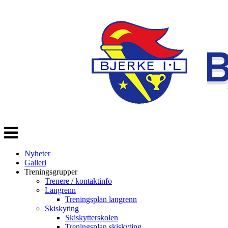
Veksle
navigasjon
Nyheter
Galleri
Treningsgrupper
Trenere / kontaktinfo
Langrenn
Treningsplan langrenn
Skiskyting
Skiskytterskolen
Treningsplan skiskyting